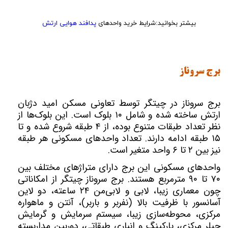
بیشتر بخوانید:شرایط خرید واحدهای
پدافند هوایی ارتش
برج سروناز
برج‌ سروناز در چیتگر توسط تعاونی مسکن امید دژبان
ارتش ساخته شده و شامل ۱۰ بلوک است. این بلوک‌ها از
نظر تعداد طبقات متنوع بوده، از ۴ طبقه شروع شده و تا
۱۵ طبقه ادامه دارند. تعداد واحدهای مسکونی هر طبقه
نیز بین ۲ تا ۶ واحد متغیر است.
واحدهای مسکونی این برج دارای متراژهای مختلف بین
۷۰ تا ۹۰ مترمربع هستند. برج سروناز چیتگر از امکاناتی
چون معماری زیبا، لابی و لابی‌من ۲۴ ساعته، دو لاین
آسانسور با ظرفیت بالا (نفربر و باربر)، آنتن و ماهواره
مرکزی، محوطه‌سازی زیبا، سیستم سرمایش و گرمایش
چیلر مرکزی، پارکینگ و انباری طبقاتی، دوربین مداربسته