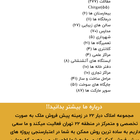
مقالات
(۲۷۷)
Chitgar
(۵۵)
بیمارستان ها
(۶)
درمانگاه ها
(۱۱)
سالن های زیبایی
(۶۷)
مدارس
(۷۰)
شهرداری
(۵)
تعمیرگاه ها
(۶۱)
کلانتری ها
(۴)
مراکز علمی
(۴)
ایستگاه های آتشنشانی
(۸)
دفتر خانه ها
(۱۰)
مراکز تجاری
(۱۰)
مراحل ساخت و ساز
(۴۱)
جایگاه های سوخت
(۵۱)
سوپر مارکت ها
(۸۷)
​​درباره ما بیشتر بدانید!!
​ مجموعه املاک دیار 22 در زمینه پیش فروش ملک به صورت
تخصصی و متمرکز در منطقه 22 تهران فعالیت میکند و ما سعی
داریم به ساده ترین روش ممکن به شما در اعتبارسنجی پروژه های
پیش فروش کمک کنیم. ما به شما اطمینان می دهیم که جواب