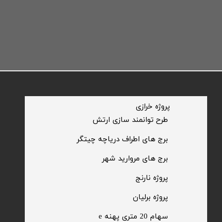
​پروژه خرازی
​طرح توانمند سازی ارتش
​برج های اطراف دریاچه چیتگر
​برج های مروارید شهر
​پروژه نارنج
پروژه برلیان
سهام 20 متری پهنه e​​​​​​​