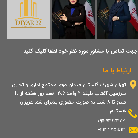
​جهت تماس با مشاور مورد نظر خود لطفا کلیک کنید
ارتباط با ما
تهران شهرک گلستان میدان موج مجتمع اداری و تجاری
سرزمین آفتاب طبقه 2 واحد 206 .همه روز هفته از 10
صبح تا 8 شب به صورت حضوری پذیرای شما عزیزان
هستیم .
09129492477
02144751513