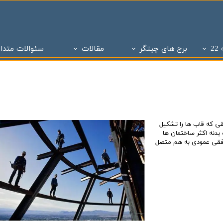
2
برج های چیتگر
مقالات
سئوالات متدا
ز
 تحویل چیتگر
تاریخچه املاک
پروژه های دو سال تحویل
ساختمان و سازه های منطقه 22 تهران
پروژه های با 1 میلیارد ن
برج های منطقه 22 چیتگر
- - مراحل ساختمان سازی در منطقه 22
پروژه شاه
پروژه ویژن
- - انواع پنجره به کار رفته در ساختمان سازی
پروژه ستا
پروژه نیکان
- - انواع سازه ساختمان سازی ( سازه بتنی )
پروژه مهر ا
قی که قاب ها را تشکیل
د شهر
برج های شمال همت
- - نما در ساختمان سازی
پهنه A شهرک چیتگر
بدنه اکثر ساختمان ها
افقی عمودی به هم متصل
 بتاجا
پهنه d شهرک چیتگر
- - دیوار در ساختمان سازی
پهنه E شهرک چیتگر
 های شخصی ساز
پذیره نویسی منطقه 22
- - نقشه در ساختمان سازی
املاک چیت
نی ارتش
 های تعاونی ساز
پروژه اطلس
- - سقف در ساختمان سازی
برج های 
روژه چیتگر
پروژه پدافند ارتش
- - ستون در ساختمان سازی
پروژه الما
ر منطقه ۲۲
پروژه نارنجستان ۴
- - فوندانسیون در ساختمان سازی
پروژه نارنج