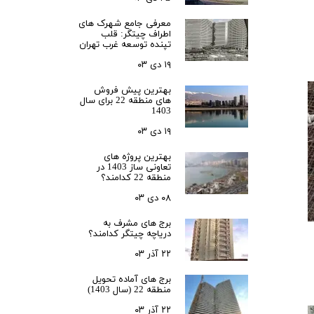
زی
رحمت 3 نخل
معرفی جامع شهرک‌ های
 3
اطراف چیتگر: قلب
تپنده توسعه غرب تهران
لدوز
۱۹ دی ۰۳
رید بهارستان
بهترین پیش فروش
های منطقه 22 برای سال
1403
انگان همت
۱۹ دی ۰۳
ن
s
بهترین پروژه های
تعاونی ساز 1403 در
منطقه 22 کدامند؟
۰۸ دی ۰۳
رس
ا
برج های مشرف به
دریاچه چیتگر کدامند؟
نس حکیم
۲۲ آذر ۰۳
ری N
برج های آماده تحویل
سعه ابنیه همت
منطقه 22 (سال 1403)
کن سپاه تهران
۲۲ آذر ۰۳