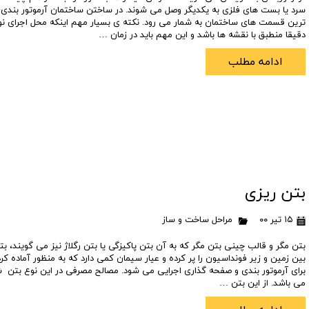
سرد یا بست های فلزی به یکدیگر وصل می شوند. در ساختن ساختمان آرموتور بندی
تعاونی مسکن شرکت نفت
تعاونی مسکن پد
ترین قسمت های ساختمان به شمار می رود. نکته ی بسیار مهم اینکه محل اجرای نوا
دقیقا منطبق با نقشه ها باشد و این مهم باید در زمان …
تعاونی نپاسازه
تعاونی سپاشهر
تعاونی ابنیه همسا
تعاونی مسکن امید 
ادامه مطلب
تعاونی آرین ستاره همت غرب
تعاونی خادمین ش
بتن ریزی
۱۵ تیر ۰۰
مراحل ساخت و ساز
بتن مگر و قالب چینی بتن مگر که به آن بتن پاکیزگی یا بتن رگلاژ نیز می گویند، 
بین زمین و زیر فونداسیون را پر کرده و عیار سیمان کمی دارد که به منظور آماده ک
برای آرموتور بندی و صفحه گذاری اجرایی می شود. مصالح مصرفی در این نوع بتن 
می باشد. از این بتن …