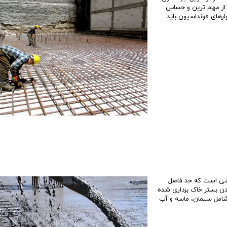
 از مهم ترین و حساس
افند هوایی ارتش
تعاونی همت کاشانه
تعاونی آری
رهای فونداسیون باید
تعاونی مهر آفرین
تعاونی ایر
یاران 27
تعاونی مسکن بانک ملی
تعاونی ت
هرداری
- تعاونی ارتش شهرک چیتگر
تعاونی مدی
پهنه a شهرک چیتگر (بوستان)
پهنه b شهرک چیتگر (سروستان)
پهنه c شهرک چیتگر (پارت 1)
پهنه c شهرک چیتگر (پارت 2)
پهنه e شهرک چیتگر( گلستان )
پروژه های بتاجا
اخبار پروژه چیتگر
بتنی است که حد فاصل
بهترین پهنه چیتگر
ردن بستر خاک برداری شده
شامل سیمان، ماسه و آب
پروژه های شخصی ساز و تعاونی ساز
تعاونی های منطقه 22