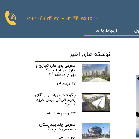
0912 949 24 77 - 021 44 75 15 13
ول
ارتباط با ما
قدینگی
نوشته های اخیر
ان
یش
معرفی برج های تجاری و
اداری دریاچه چیتگر غرب
یثار یاران
تهران منطقه ۲۲
۱۷ خرداد ۰۴
چگونه در تهرانسر از آقای
رحیم قربانی پیش خرید
گر
کنیم؟
کوهک
۲۳ اردیبهشت ۰۴
س بهداری
معرفی چند بیمارستان
خصوصی در چیتگر
ستان 5
۲۵ دی ۰۳