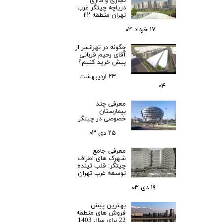
تجاری و اداری
دریاچه چیتگر غرب
تهران منطقه ۲۲
۱۷ خرداد ۰۴
چگونه در تهرانسر از
آقای رحیم قربانی
پیش خرید کنیم؟
۲۳ اردیبهشت
۰۴
معرفی چند
بیمارستان
خصوصی در چیتگر
۲۵ دی ۰۳
معرفی جامع
شهرک‌ های اطراف
چیتگر: قلب تپنده
توسعه غرب تهران
۱۹ دی ۰۳
بهترین پیش
فروش های منطقه
22 برای سال 1403