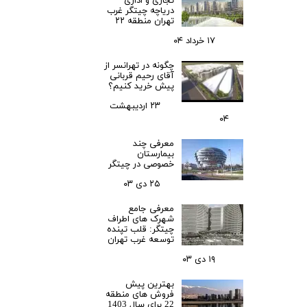
تجاری و اداری
دریاچه چیتگر غرب
تهران منطقه ۲۲
۱۷ خرداد ۰۴
چگونه در تهرانسر از
آقای رحیم قربانی
پیش خرید کنیم؟
۲۳ اردیبهشت
۰۴
معرفی چند
بیمارستان
خصوصی در چیتگر
۲۵ دی ۰۳
معرفی جامع
شهرک‌ های اطراف
چیتگر: قلب تپنده
توسعه غرب تهران
۱۹ دی ۰۳
بهترین پیش
فروش های منطقه
22 برای سال 1403