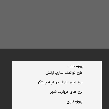
​پروژه خرازی
​طرح توانمند سازی ارتش
​برج های اطراف دریاچه چیتگر
​برج های مروارید شهر
​پروژه نارنج