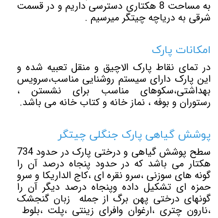
به مساحت 8 هکتاری دسترسی داریم و در قسمت
شرقی به دریاچه چیتگر میرسیم .
امکانات پارک
در تمای نقاط پارک الاچیق و منقل تعبیه شده و
این پارک دارای سیستم روشنایی مناسب،سرویس
بهداشتی،سکوهای مناسب برای نشستن ،
رستوران و بوفه ، نماز خانه و کتاب خانه می باشد.
پوشش گیاهی پارک جنگلی چیتگر
سطح پوشش گیاهی و درختی پارک در حدود 734
هکتار می باشد که در حدود پنجاه درصد آن را
گونه های سوزنی ،سرو نقره ای ،کاج الداریکا و سرو
حمزه ای تشکیل داده وپنجاه درصد دیگر آن را
گونهای درختی پهن برگ از جمله زبان گنجشک
،نارون چتری ،ارغوان وافرای زینتی ،پلت ،بلوط