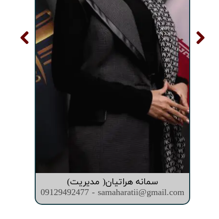
سمانه هراتیان( مدیریت)
09129492477 - samaharatii@gmail.com