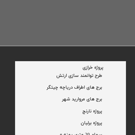
​پروژه خرازی
​طرح توانمند سازی ارتش
​برج های اطراف دریاچه چیتگر
​برج های مروارید شهر
​پروژه نارنج
پروژه برلیان
سهام 20 متری پهنه e​​​​​​​