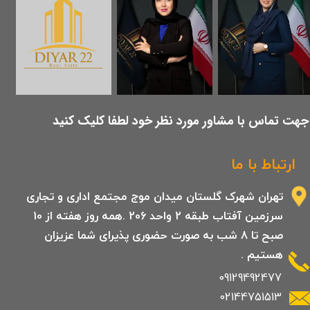
​جهت تماس با مشاور مورد نظر خود لطفا کلیک کنید
ارتباط با ما
تهران شهرک گلستان میدان موج مجتمع اداری و تجاری
سرزمین آفتاب طبقه 2 واحد 206 .همه روز هفته از 10
صبح تا 8 شب به صورت حضوری پذیرای شما عزیزان
هستیم .
09129492477
02144751513