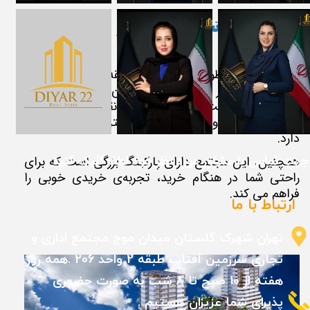
موقعیت مجتمع تجاری طوبی چیتگر
مجتمع تجاری طوبی چیتگر در منطقه چیتگر، واقع در
شمال شرقی شهر تهران قرار دارد. این منطقه به راحتی
قابل دسترسی است و از طریق وسایل نقلیه عمومی اعم از
اتوبوس و مترو و خودرو قابلیت دسترسی به آن وجود
دارد.
​جهت تماس با مشاور مورد نظر خود لطفا کلیک کنید
همچنین، این مجتمع دارای پارکینگ بزرگی است که برای
راحتی شما در هنگام خرید، تجربه‌ی خریدی خوبی را
فراهم می کند.
ارتباط با ما
تهران شهرک گلستان میدان موج مجتمع اداری و تجاری
سرزمین آفتاب طبقه 2 واحد 206 .همه روز هفته از 10
صبح تا 8 شب به صورت حضوری پذیرای شما عزیزان
هستیم .