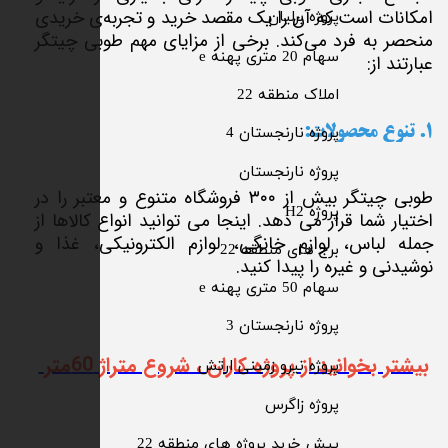
امکانات است که آن را یک مقصد خرید و تجربه‌ی خریدی
پروژه برلیان
منحصر به فرد می‌کند. برخی از مزایای مهم طوبی چیتگر
سهام 20 متری پهنه e​​​​​​​
عبارتند از:
​املاک منطقه 22
پروژه نارنجستان 4
1. تنوع محصولات:
​پروژه نارنجستان
طوبی چیتگر بیش از ۳۰۰ فروشگاه متنوع و معتبر را در
پروژه H2
اختیار شما قرار می دهد. اینجا می توانید انواع کالاها از
جمله لباس، لوازم خانگی، لوازم الکترونیکی، غذا و
برج های منطقه 22
نوشیدنی و غیره را پیدا کنید.
​سهام 50 متری پهنه e
​پروژه نارنجستان 3
بیشتر بخوانید از پروژه کاران ، شروع متراژ 60متر
​پروژه نیرو زمینی ارتش
​پروژه زاگرس
پیش خرید پروژه های منطقه 22