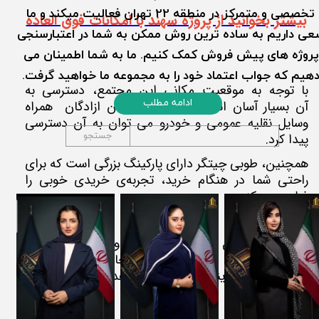
تخصصی و متمرکز در منطقه 22 تهران فعالیت میکند و ما سعی
بیشتر بخوانید از پروژه سهند با امکانات فوق العاده
داریم به ساده ترین روش ممکن به شما در اعتبارسنجی پروژه های
پیش فروش کمک کنیم. ما به شما اطمینان می دهیم که جواب
اعتماد خود را به مجموعه ما خواهید گرفت.
با توجه به موقعیت مکانی این مجتمع، دسترسی به
ادامه مطلب
آن بسیار آسان است و از طریق اتوبان ازادگان همراه
وسایل نقلیه عمومی و خودرو می توان به آن دسترسی
جستجو
پیدا کرد.
همچنین، طوبی چیتگر دارای پارکینگ بزرگی است که برای
راحتی شما در هنگام خرید، تجربه‌ی خریدی خوبی را
فراهم می کند.
اگر شما به دنبال یک محیط خرید دوستانه، با امکانات
کامل و تنوع بالا هستید، مجتمع تجاری طوبی چیتگر
یکی از بهترین گزینه ها برای شما خواهد بود.