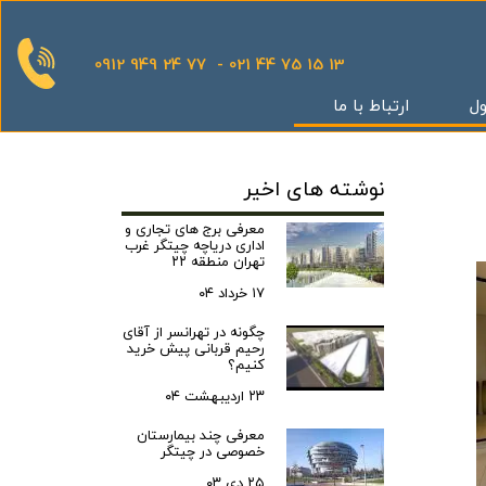
0912 949 24 77 - 021 44 75 15 13
ول
ارتباط با ما
قدینگی
نوشته های اخیر
ان
یش
معرفی برج های تجاری و
اداری دریاچه چیتگر غرب
یثار یاران
تهران منطقه ۲۲
۱۷ خرداد ۰۴
چگونه در تهرانسر از آقای
رحیم قربانی پیش خرید
گر
کنیم؟
کوهک
۲۳ اردیبهشت ۰۴
س بهداری
معرفی چند بیمارستان
خصوصی در چیتگر
ستان 5
۲۵ دی ۰۳