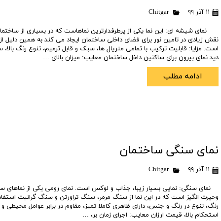
۱۱ آذر ۹۹
Chitgar
تعاونی ابنیه همت
افق فرتاک
نمای شیشه ای: این نما یکی از پرطرفدارترین نماهاست که در بسیاری از ساختما
نقش زیادی در تامین نور برای فضای داخلی ساختمان ایجاد می کند به همین دلیل از ج
است. مزایا: قابلیت ترکیب با تمامی متریال ها، سبک و قابل ترمیم، تنوع رنگ بالا، س
دید نمای بیرون برای ساکنین داخل ساختمان معایب: میزان بالای …
ادامه مطلب
نمای سنگی ساختمان
۱۱ آذر ۹۹
Chitgar
نمای سنگی: نمایی بسیار زیبا، جذاب و لوکس است. نمای رومی یکی از نماهای سن
وحیرت انگیز است که در این نما از سنگ مرمر، سنگ تراورتن و سنگ گرانیت استفاده
رنگ، تنوع در رنگ و جنس، دارای ظاهری کاملا تمیز، مقاوم در برابر عوامل محیطی و 
استحکام بالا، قیمت ارزان معایب: اجرای زمان بر، …