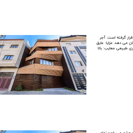
رار گرفته است. آجر
 می دهد. مزایا: عایق
ری طبیعی معایب: بالا
ه چشم می خورد نمای