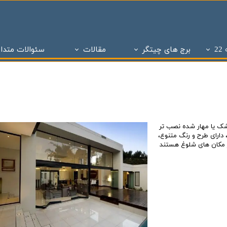
2
برج های چیتگر
مقالات
سئوالات متدا
ز
 تحویل چیتگر
تاریخچه املاک
پروژه های دو سال تحویل
ساختمان و سازه های منطقه 22 تهران
پروژه های با 1 میلیارد ن
برج های منطقه 22 چیتگر
- - مراحل ساختمان سازی در منطقه 22
پروژه شاه
پروژه ویژن
- - انواع پنجره به کار رفته در ساختمان سازی
پروژه ستا
پروژه نیکان
- - انواع سازه ساختمان سازی ( سازه بتنی )
پروژه مهر ا
ک یا مهار شده نصب تر
د شهر
برج های شمال همت
- - نما در ساختمان سازی
پهنه A شهرک چیتگر
دارای طرح و رنگ متنوع،
در مکان های شلوغ هستند
 بتاجا
پهنه d شهرک چیتگر
- - دیوار در ساختمان سازی
پهنه E شهرک چیتگر
 های شخصی ساز
پذیره نویسی منطقه 22
- - نقشه در ساختمان سازی
املاک چیت
نی ارتش
 های تعاونی ساز
پروژه اطلس
- - سقف در ساختمان سازی
برج های 
روژه چیتگر
پروژه پدافند ارتش
- - ستون در ساختمان سازی
پروژه الما
ر منطقه ۲۲
پروژه نارنجستان ۴
- - فوندانسیون در ساختمان سازی
پروژه نارنج