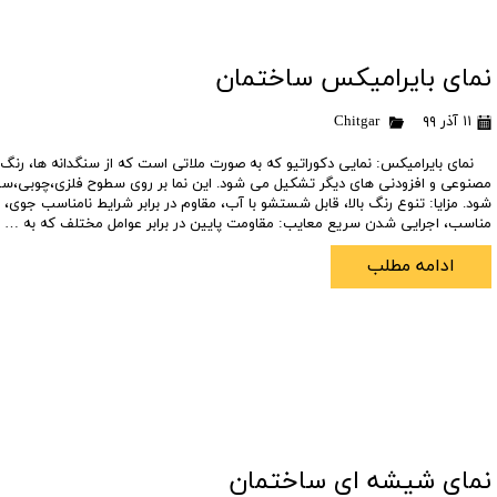
تعاونی مسکن شرکت نفت
تعاونی مسکن پد
تعاونی نپاسازه
تعاونی سپاشهر
نمای بایرامیکس ساختمان
تعاونی ابنیه همسا
تعاونی مسکن امید 
۱۱ آذر ۹۹
Chitgar
تعاونی آرین ستاره همت غرب
تعاونی خادمین ش
نمای بایرامیکس: نمایی دکوراتیو که به صورت ملاتی است که از سنگدانه ها، رنگ
مصنوعی و افزودنی های دیگر تشکیل می شود. این نما بر روی سطوح فلزی،چوبی،سی
شود. مزایا: تنوع رنگ بالا، قابل شستشو با آب، مقاوم در برابر شرایط نامناسب ج
مناسب، اجرایی شدن سریع معایب: مقاومت پایین در برابر عوامل مختلف که به …
ادامه مطلب
نمای شیشه ای ساختمان