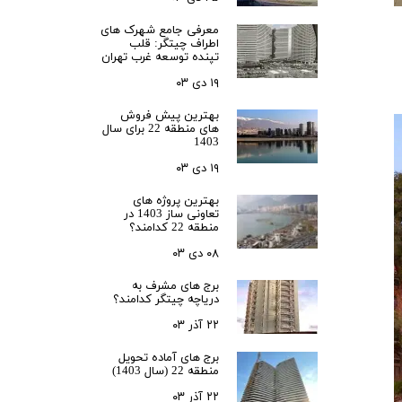
زی
رحمت 3 نخل
معرفی جامع شهرک‌ های
 3
اطراف چیتگر: قلب
تپنده توسعه غرب تهران
لدوز
۱۹ دی ۰۳
رید بهارستان
بهترین پیش فروش
های منطقه 22 برای سال
1403
انگان همت
۱۹ دی ۰۳
ن
s
بهترین پروژه های
تعاونی ساز 1403 در
منطقه 22 کدامند؟
۰۸ دی ۰۳
رس
ا
برج های مشرف به
دریاچه چیتگر کدامند؟
نس حکیم
۲۲ آذر ۰۳
ری N
برج های آماده تحویل
سعه ابنیه همت
منطقه 22 (سال 1403)
کن سپاه تهران
۲۲ آذر ۰۳