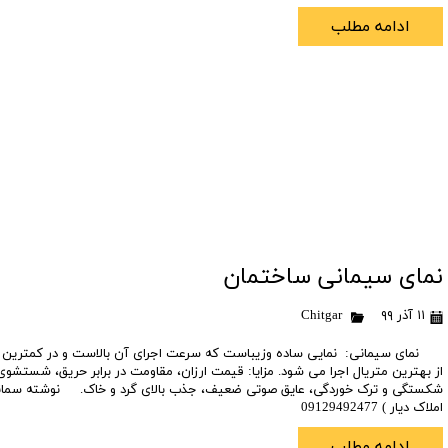
ادامه مطلب
نمای سیمانی ساختمان
۱۱ آذر ۹۹
Chitgar
نمای سیمانی: نمایی ساده وزیباست که سرعت اجرای آن بالاست و در کمترین زم
از بهترین متریال اجرا می شود. مزایا: قیمت ارزان، مقاومت در برابر حریق، شستشو
شکستگی و ترک خوردگی، عایق صوتی ضعیف، جذب بالای گرد و خاک. نوشته سمانه 
املاک دیار ) 09129492477
ادامه مطلب