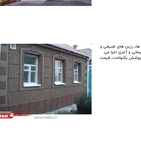
افند هوایی ارتش
تعاونی همت کاشانه
تعاونی آری
تعاونی مهر آفرین
تعاونی ایر
یاران 27
تعاونی مسکن بانک ملی
تعاونی ت
هرداری
- تعاونی ارتش شهرک چیتگر
تعاونی مدی
پهنه a شهرک چیتگر (بوستان)
 ها، رزین های طبیعی و
مانی و آجری اجرا می
پهنه b شهرک چیتگر (سروستان)
وی، پوشش یکنواخت، قیمت
پهنه c شهرک چیتگر (پارت 1)
پهنه c شهرک چیتگر (پارت 2)
پهنه e شهرک چیتگر( گلستان )
پروژه های بتاجا
اخبار پروژه چیتگر
بهترین پهنه چیتگر
پروژه های شخصی ساز و تعاونی ساز
تعاونی های منطقه 22