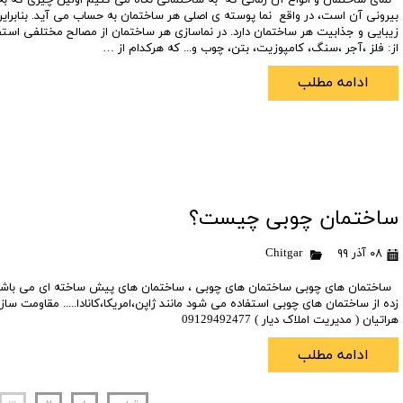
بیرونی آن است، در واقع نما پوسته ی اصلی هر ساختمان به حساب می آید. بنابرا
زیبایی و جذابیت هر ساختمان دارد. در نماسازی هر ساختمان از مصالح مختلفی استف
از: فلز ،آجر ،سنگ، کامپوزیت، بتن، چوب و... که هرکدام از …
ادامه مطلب
ساختمان چوبی چیست؟
۰۸ آذر ۹۹
Chitgar
ساختمان های چوبی ساختمان های چوبی ، ساختمان های پیش ساخته ای می باشند 
زده از ساختمان های چوبی استفاده می شود مانند ژاپن،امریکا،کانادا..... مقاومت س
هراتیان ( مدیریت املاک دیار ) 09129492477
ادامه مطلب