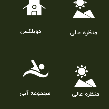
​دوبلکس
منظره عالی
مجموعه آبی
منظره عالی