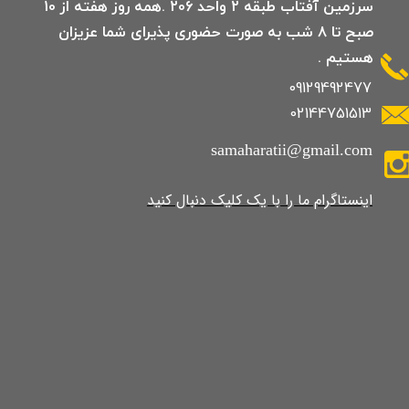
سرزمین آفتاب طبقه 2 واحد 206 .همه روز هفته از 10
صبح تا 8 شب به صورت حضوری پذیرای شما عزیزان
هستیم .
09129492477
02144751513
samaharatii@gmail.com
​​​​​​​​​اینستاگرام ما را با یک کلیک دنبال کنید