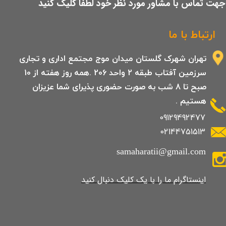
​جهت تماس با مشاور مورد نظر خود لطفا کلیک کنید
ارتباط با ما
تهران شهرک گلستان میدان موج مجتمع اداری و تجاری
سرزمین آفتاب طبقه 2 واحد 206 .همه روز هفته از 10
صبح تا 8 شب به صورت حضوری پذیرای شما عزیزان
هستیم .
09129492477
02144751513
samaharatii@gmail.com
​​​​​​​​​اینستاگرام ما را با یک کلیک دنبال کنید