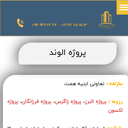
0912 949 24 77 - 021 44 75 15 13
پروژه الوند
تعاونی ابنیه همت
سازنده
:
پروژه البرز
،
پروژه زاگرس
،
پروژه فرزانگان
،
پروژه
رزومه :
لکسون