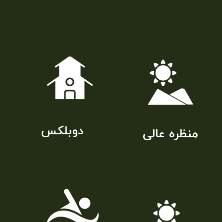
​دوبلکس
منظره عالی