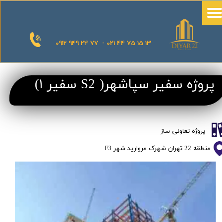
0912 949 24 77 - 021 44 75 15 13
پروژه سفیر سپاشهر( S2 سفیر ۱)
پروژه تعاونی ساز
منطقه 22 تهران شهرک مروارید شهر F3