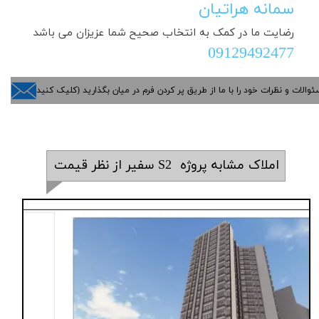
سمانه هراتیان
رضایت ما در کمک به انتخاب صحیح شما عزیزان می باشد
​​​​​​​09129492477
ئوالات و نظرات خود را با ما از طریق پر کردن فرم در میان بگذارید (کلیک کنید)
املاک مشابه پروژه S2 سفیر از نظر قیمت