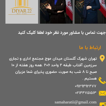
​جهت تماس با مشاور مورد نظر خود لطفا کلیک کنید
ارتباط با ما
تهران شهرک گلستان میدان موج مجتمع اداری و تجاری
سرزمین آفتاب طبقه 2 واحد 206 .همه روز هفته از 10
صبح تا 8 شب به صورت حضوری پذیرای شما عزیزان
هستیم .
09129492477
02144751513
samaharatii@gmail.com