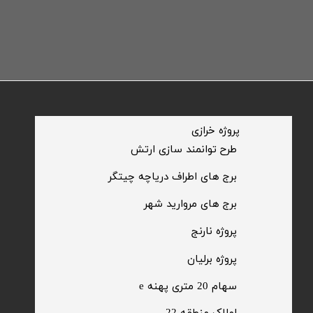
​پروژه خرازی
​طرح توانمند سازی ارتش
​برج های اطراف دریاچه چیتگر
​برج های مروارید شهر
​پروژه نارنج
پروژه برلیان
سهام 20 متری پهنه e​​​​​​​