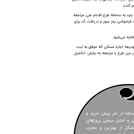
زی
رحمت 3 نخل
 کنند.
 3
باید به سامانه طرح اقدام ملی مراجعه
لدوز
 فراموشی رمز عبور و دریافت کد برای
رید بهارستان
البه می‌شود.
ح کمک ودیعه اجاره مسکن که موفق به ثبت
انگان همت
مورخ 1399/07/13 تا ساعت 24 روز چهارشنبه مورخ 1399/07/30 جهت ثبت نام در این طرح با مراجعه به بخش »تکمیل
ن
s
رس
ا
نس حکیم
 ۱۲ سال سابقه در امر پیش خرید و
ری N
و اعتبار سنجی پروژهای
سعه ابنیه همت
شکل از بهترین و مجرب
کن سپاه تهران