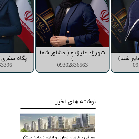
شهرزاد علیزاده ( مشاور شما
اور شما)
)
پگاه صفری (
33396
09302836563
09
نوشته های اخیر
معرفی برج های تجاری و اداری دریاچه چیتگر