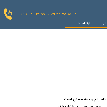
0912 949 24 77 - 021 44 75 15 13
ول
ارتباط با ما
قدینگی
ان
یش
یثار یاران
گر
کوهک
س بهداری
ستان 5
ی اجاره‌نامه رسمی با در اختیار داشتن