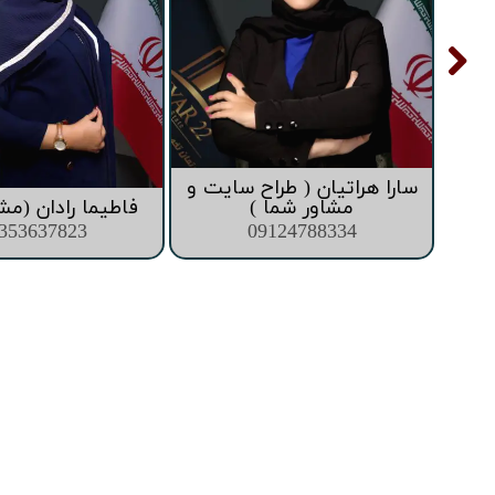
سارا هراتیان ( طراح سایت و
ما )
مشاور شما )
فاطیما رادان (مش
353637823
09124788334