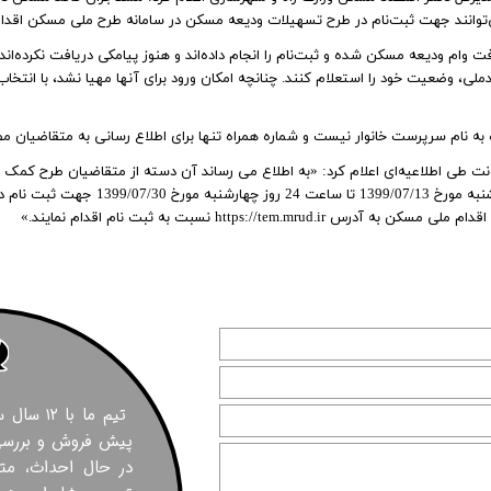
 منطقه ۲۲
برج برلیان
- - سیستم سرمایش و گرمایش در ساختمان سا
پروژه شمیم 
می‌توانند جهت ثبت‌نام در طرح تسهیلات ودیعه مسکن در سامانه طرح ملی مسکن اقدام
نطقه ۲۲ تهران
- ساختمان
پروژه ایران (بانک ملی)
پروژه ساحل
ت وام ودیعه مسکن شده و ثبت‌نام را انجام داده‌اند و هنوز پیامکی دریافت نکرده‌اند 
 منطقه 22
پروژه H2 نیرو هوایی
پروژه مهتاب 2 ا
، وضعیت خود را استعلام کنند. چنانچه امکان ورود برای آنها مهیا نشد، با انتخاب
ز برج های منطقه 22
پروژه پاسارگاد 2
پروژه مروا
 به نام سرپرست خانوار نیست و شماره همراه تنها برای اطلاع رسانی به متقاضیان مط
ژه شهید خرازی
پروژه دیپلمات
پروژه رادین
اه امسال این معاونت طی اطلاعیه‌ای اعلام کرد: «به اطلاع می رساند آن دسته از متقاضیان طر
برج لبخند
پروژه فرز
نام نشده اند، می توانند از ساعت 12 روز یکشنبه 
پروژه آرتمیس
پروژه بهارا
https://tem. نسبت به ثبت نام اقدام نمایند.»
پروژه لکسون
پروژه سفیر 2
پروژه هزاره سوم
پروژه آبشار
پروژه اسپرلوس
پروژه زاگ
پروژه نارنج 8
پروژه همس
پروژه رومنس
پروژه روم
تیم ما با
پروژه ماهور
برج های س
پیش فروش و بررسی 
ی ارتش
پروژه گلستان خیام
تعاونی تو
در حال احداث، مت
م
تعاونی مسکن شهید خلیلی
تعاونی مس