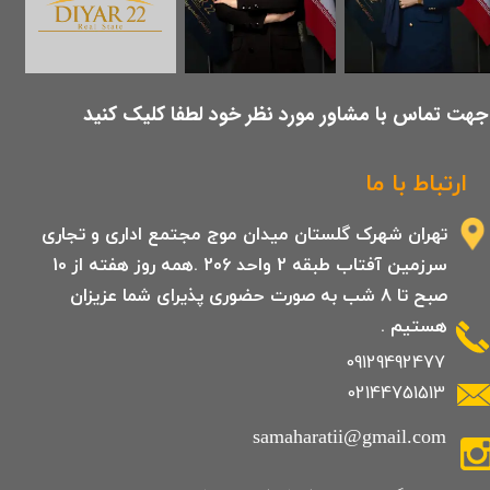
​جهت تماس با مشاور مورد نظر خود لطفا کلیک کنید
ارتباط با ما
تهران شهرک گلستان میدان موج مجتمع اداری و تجاری
سرزمین آفتاب طبقه 2 واحد 206 .همه روز هفته از 10
صبح تا 8 شب به صورت حضوری پذیرای شما عزیزان
هستیم .
09129492477
02144751513
samaharatii@gmail.com