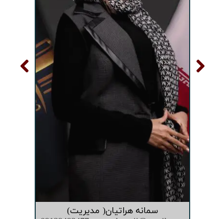
سمانه هراتیان( مدیریت)