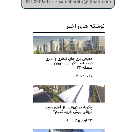
09129492477 - samaharatii@gmail.com
نوشته های اخیر
معرفی برج های تجاری و اداری
دریاچه چیتگر غرب تهران
منطقه ۲۲
۱۷ خرداد ۰۴
چگونه در تهرانسر از آقای رحیم
قربانی پیش خرید کنیم؟
۲۳ اردیبهشت ۰۴