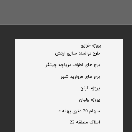
​پروژه خرازی
​طرح توانمند سازی ارتش
​برج های اطراف دریاچه چیتگر
​برج های مروارید شهر
​پروژه نارنج
پروژه برلیان
سهام 20 متری پهنه e​​​​​​​
​املاک منطقه 22