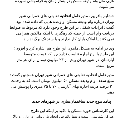
هایی مثل وام ودیعه مسکن در بستر زمان به فراموشی سپرده
می‌شوند
.
خشایار باقرپور، مدیرعامل
اتحادیه
تعاونی های عمرانی شهر
تهران درباره وام ودیعه مسکن و وعده هایی که داده شده بود
گفت : ایرادات شکلی در این طرح وجود دارد که مربوط به ضوابط
دریافت وام است از جمله کد رهگیری یا اینکه مالکین همراهی
نمی کنند یا املاک پایان کار ندارند و یا سند تک برگ ندارند.
وی در ادامه به مشکل ماهوی این طرح هم اشاره کرد و افزود :
این طرح با نرخ اجاره تناسب ندارد چرا که قیمت متوسط
آپارتمان در شهر تهران بیش از ۲۳ میلیون تومان برای هر متر
مربع است.
مدیرعامل اتحادیه تعاونی های عمرانی شهر
تهران
همچنین گفت :
مبلغ سقف وام ودیعه مسکن ۵۰ میلیون تومان است که به زحمت
۲۰ درصد هزینه اجاره بهای آپارتمان ۷۰ یا ۷۵ متری را پوشش می
دهد.
پیامد موج جدید ساختمان‌سازی در شهرهای جدید
این کارشناس حوزه مسکن با تاکید بر اینکه این طرح
غیرکارشناسی است و تنها تاثیرش ایجاد بار روانی در بازار و بالا