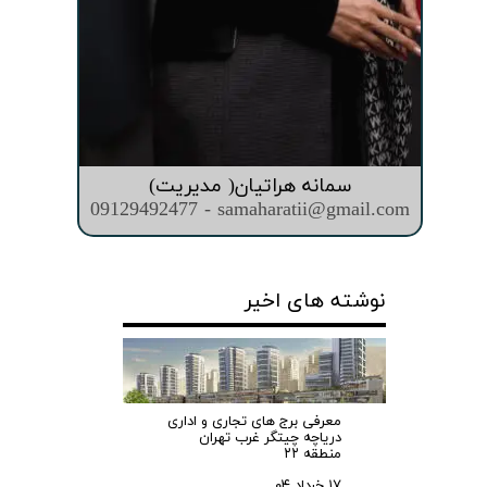
سمانه هراتیان( مدیریت)
09129492477 - samaharatii@gmail.com
نوشته های اخیر
معرفی برج های تجاری و اداری
دریاچه چیتگر غرب تهران
منطقه ۲۲
۱۷ خرداد ۰۴