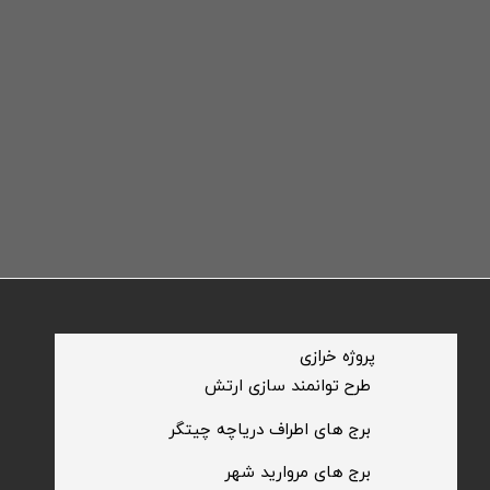
​پروژه خرازی
​طرح توانمند سازی ارتش
​برج های اطراف دریاچه چیتگر
​برج های مروارید شهر