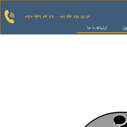
0912 949 24 77 - 021 44 75 15 13
ول
ارتباط با ما
قدینگی
ان
یش
یثار یاران
گر
کوهک
س بهداری
ستان 5