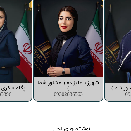
قیمت برج های اطراف دریاچه چیتگر
شهرزاد علیزاده ( مشاور شما
اور شما)
)
پگاه صفری (
33396
09302836563
09
نوشته های اخیر