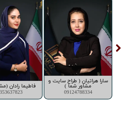
تعاونی ابنیه همت
افق فرتاک
سارا هراتیان ( طراح سایت و
ما )
مشاور شما )
فاطیما رادان (مش
353637823
09124788334