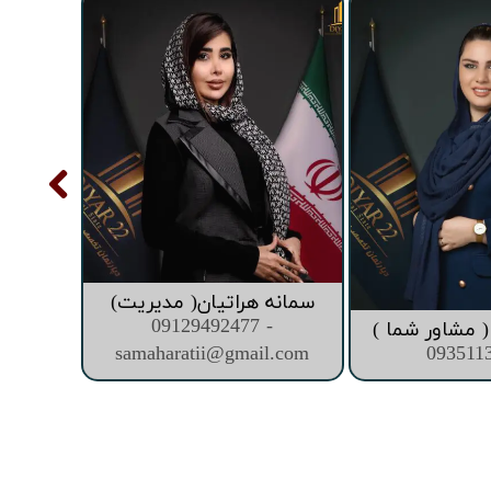
سمانه هراتیان( مدیریت)
09129492477 -
 مشاور شما )
samaharatii@gmail.com
093511