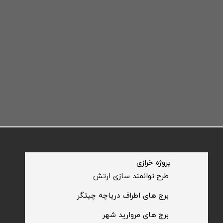
​پروژه خرازی
​طرح توانمند سازی ارتش
​برج های اطراف دریاچه چیتگر
​برج های مروارید شهر