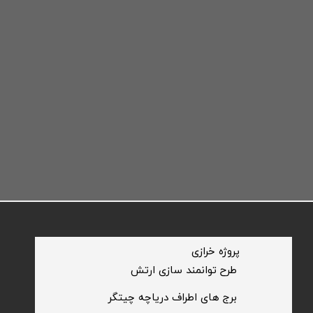
​پروژه خرازی
​طرح توانمند سازی ارتش
​برج های اطراف دریاچه چیتگر