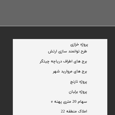
​پروژه خرازی
​طرح توانمند سازی ارتش
​برج های اطراف دریاچه چیتگر
​برج های مروارید شهر
​پروژه نارنج
پروژه برلیان
سهام 20 متری پهنه e​​​​​​​
​املاک منطقه 22