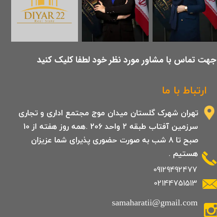
​جهت تماس با مشاور مورد نظر خود لطفا کلیک کنید
ارتباط با ما
تهران شهرک گلستان میدان موج مجتمع اداری و تجاری
سرزمین آفتاب طبقه 2 واحد 206 .همه روز هفته از 10
صبح تا 8 شب به صورت حضوری پذیرای شما عزیزان
هستیم .
09129492477
02144751513
samaharatii@gmail.com