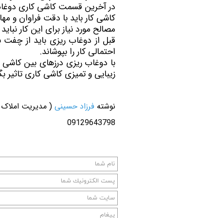
در آخرین قسمت کاشی کاری دوغاب 
تعاونی مسکن شرکت نفت
تعاونی مسکن پد
کاشی کار باید با دقت فراوان و م
تعاونی نپاسازه
تعاونی سپاشهر
مصالح مورد نیاز برای این کار نباید
قبل از دوغاب ریزی باید از چفت 
تعاونی ابنیه همسا
تعاونی مسکن امید 
احتمالی کار را بپوشاند.
تعاونی آرین ستاره همت غرب
تعاونی خادمین ش
با دوغاب ریزی درزهای بین کاشی ه
زیبایی و تمیزی کاشی کاری تاثیر بگ
نوشته
فرزاد حسینی
( مدیریت املاک د
09129643798