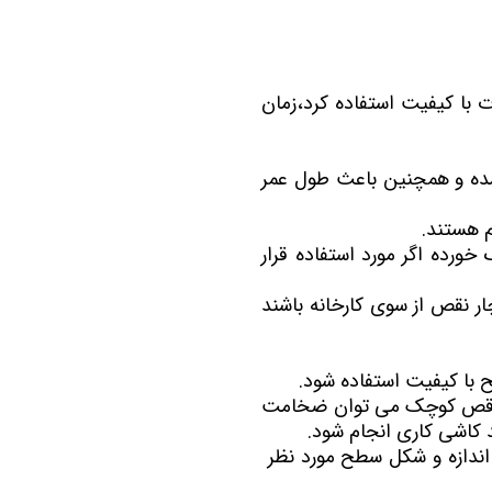
زی
رحمت 3 نخل
 3
لدوز
ت با کیفیت استفاده کرد،زمان
رید بهارستان
شده و همچنین باعث طول عمر
انگان همت
ن
م هستند.
s
خورده اگر مورد استفاده قرار
ر نقص از سوی کارخانه باشند
رس
ا
 با کیفیت استفاده شود.
نس حکیم
 نواقص کوچک می توان ضخامت
ری N
د کاشی کاری انجام شود.
سعه ابنیه همت
 اندازه و شکل سطح مورد نظر
کن سپاه تهران