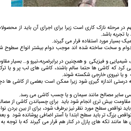
 منطقه ۲۲
برج برلیان
- - سیستم سرمایش و گرمایش در ساختمان سا
پروژه شمیم 
نطقه ۲۲ تهران
- ساختمان
پروژه ایران (بانک ملی)
پروژه ساحل
 منطقه 22
پروژه H2 نیرو هوایی
پروژه مهتاب 2 ا
م در مرحله نازک کاری است زیرا برای اجرای آن باید از محصولا
ز برج های منطقه 22
پروژه پاسارگاد 2
پروژه مروا
با تجربه باشد.
ژه شهید خرازی
پروژه دیپلمات
پروژه رادین
ک بسیار مورد استفاده قرار می گیرند.
با دوام و سخت ساخته شده اند موجب دوام بیشتر انواع سطوح 
برج لبخند
پروژه فرز
پروژه آرتمیس
پروژه بهارا
شیمیایی و فیزیکی و همچنین در برابرضربه،نیرو و... بسیار مقاو
پروژه لکسون
پروژه سفیر 2
سی کرد که کاشی ها حتما سالم باشند، کاشی های لب پر و یا ترک 
ه و یا نیروی خارجی شکسته شوند.
پروژه هزاره سوم
پروژه آبشار
ه درستی اندازه گیری شود زیرا ممکن است بعضی از کاشی ها دچا
پروژه اسپرلوس
پروژه زاگ
پروژه نارنج 8
پروژه همس
رسی سایر مصالح مانند سیمان و یا چسب کاشی می رسد.
ا مقاومت بیش تری انجام شود باید برای چسباندن کاشی از مصالح
پروژه رومنس
پروژه روم
باید نواقص سطح مورد نظر نیز برطرف شود، برای از بین بردن
پروژه ماهور
برج های س
واقص بزرگ تر باید سطح ابتدا با آستر اضافی پوشانده شود و بع
ی ارتش
پروژه گلستان خیام
تعاونی تو
 مانند تکه های پازل در کنار هم قرار می گیرند که با توجه به
م
تعاونی مسکن شهید خلیلی
تعاونی مس