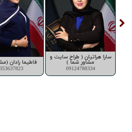
سارا هراتیان ( طراح سایت و
ما )
مشاور شما )
فاطیما رادان (مش
353637823
09124788334