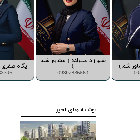
شهرزاد علیزاده ( مشاور شما
اور شما)
)
پگاه صفری (
33396
09302836563
09
نوشته های اخیر