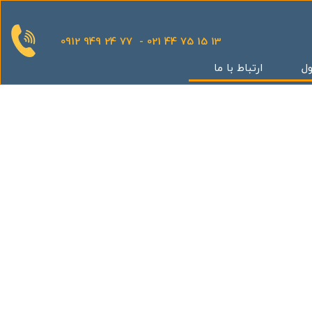
0912 949 24 77 - 021 44 75 15 13
ول
ارتباط با ما
قدینگی
ان
یش
یثار یاران
گر
کوهک
س بهداری
ستان 5