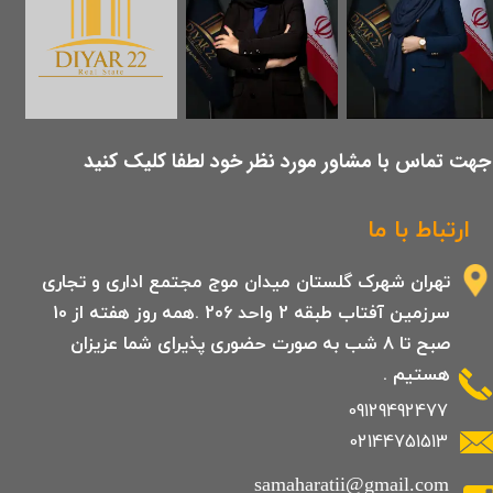
​جهت تماس با مشاور مورد نظر خود لطفا کلیک کنید
ارتباط با ما
تهران شهرک گلستان میدان موج مجتمع اداری و تجاری
سرزمین آفتاب طبقه 2 واحد 206 .همه روز هفته از 10
صبح تا 8 شب به صورت حضوری پذیرای شما عزیزان
هستیم .
09129492477
02144751513
samaharatii@gmail.com