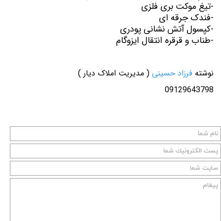
-تیغ موکت بری فلزی
-فندک جرقه ای
-کپسول آتش نشانی پودری
-طناب و قرقره انتقال ایزوگام
نوشته
فرزاد حسینی
( مدیریت املاک دیار )
09129643798