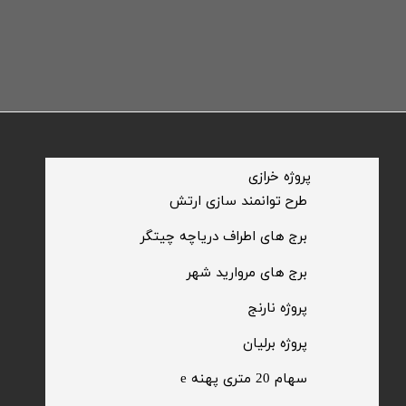
​پروژه خرازی
​طرح توانمند سازی ارتش
​برج های اطراف دریاچه چیتگر
​برج های مروارید شهر
​پروژه نارنج
پروژه برلیان
سهام 20 متری پهنه e​​​​​​​