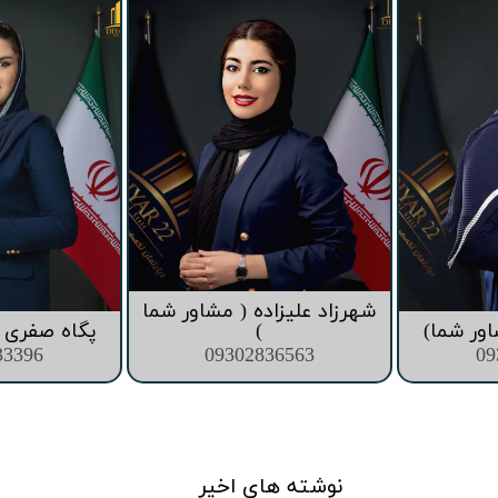
قیمت برج های اطراف دریاچه چیتگر
شهرزاد علیزاده ( مشاور شما
اور شما)
)
پگاه صفری (
33396
09302836563
09
نوشته های اخیر