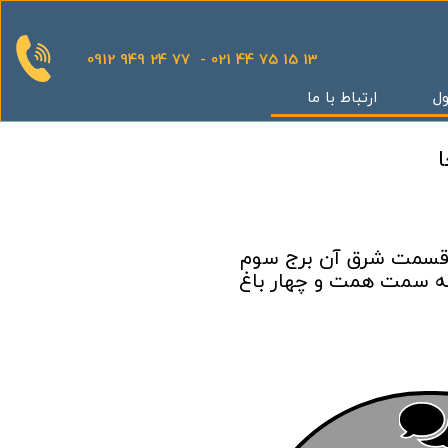
0912 949 24 77 - 021 44 75 15 13
ول
ارتباط با ما
قدینگی
ان
یش
یثار یاران
،قسمت شرق آن برج سوم
به سمت همت و چهار باغ
گر
کوهک
س بهداری
ستان 5