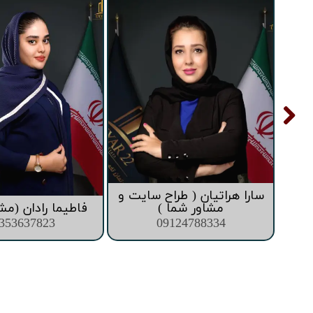
تعاونی ابنیه همت
افق فرتاک
سارا هراتیان ( طراح سایت و
ما )
مشاور شما )
فاطیما رادان (مش
353637823
09124788334