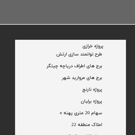
​پروژه خرازی
​طرح توانمند سازی ارتش
​برج های اطراف دریاچه چیتگر
​برج های مروارید شهر
​پروژه نارنج
پروژه برلیان
سهام 20 متری پهنه e​​​​​​​
​املاک منطقه 22