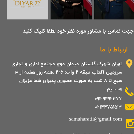
​جهت تماس با مشاور مورد نظر خود لطفا کلیک کنید
ارتباط با ما
تهران شهرک گلستان میدان موج مجتمع اداری و تجاری
سرزمین آفتاب طبقه 2 واحد 206 .همه روز هفته از 10
صبح تا 8 شب به صورت حضوری پذیرای شما عزیزان
هستیم .
09129492477
02144751513
samaharatii@gmail.com