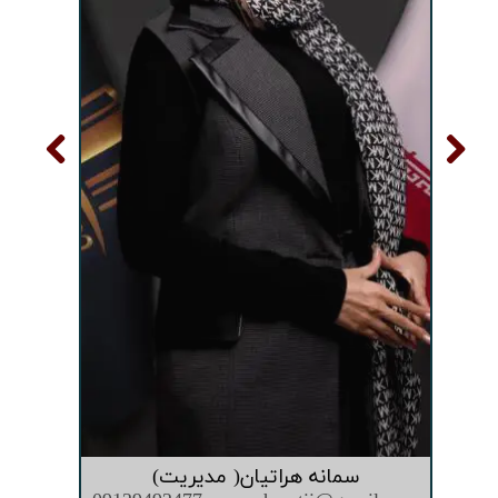
سمانه هراتیان( مدیریت)