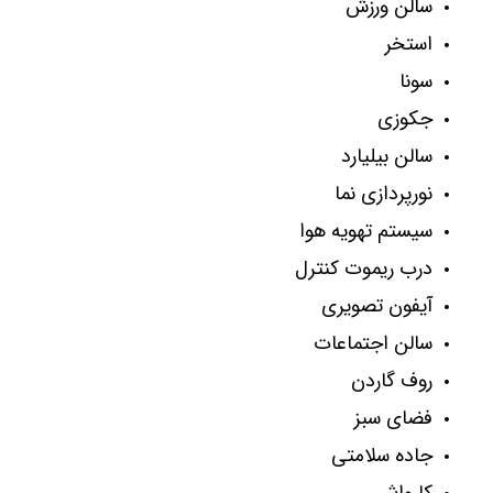
سالن ورزش
استخر
سونا
جکوزی
سالن بیلیارد
نورپردازی نما
سیستم تهویه هوا
درب ریموت کنترل
آیفون تصویری
سالن اجتماعات
روف گاردن
فضای سبز
جاده سلامتی