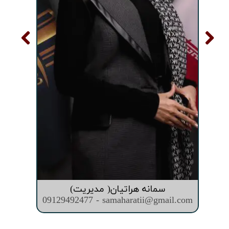
سمانه هراتیان( مدیریت)
09129492477 - samaharatii@gmail.com