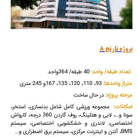
پروژه نارنج ۸
تعداد طبقه/ واحد:
40 طبقه/ 364واحد
متراژ واحدها:
93، 110، 120، 135، 167و 245 متری
مرحله پروژه:
در حال ساخت
امکانات:
مجموعه ورزشی کامل شامل بدنسازی، استخر،
سونا و...، لابی و هتلینگ، روف گاردن 360 درجه، کارواش
اختصاصی، لاندری و خشکشویی اختصاصی، سیستم
BMS
، آنتن و اینترنت مرکزی، سیستم برق اضطراری و...