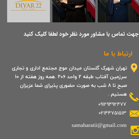
​جهت تماس با مشاور مورد نظر خود لطفا کلیک کنید
ارتباط با ما
تهران شهرک گلستان میدان موج مجتمع اداری و تجاری
سرزمین آفتاب طبقه 2 واحد 206 .همه روز هفته از 10
صبح تا 8 شب به صورت حضوری پذیرای شما عزیزان
هستیم .
09129492477
02144751513
samaharatii@gmail.com