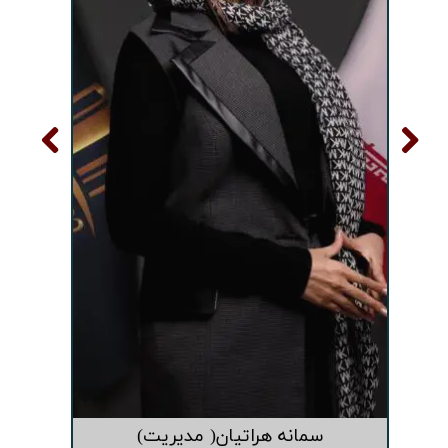
سمانه هراتیان( مدیریت)