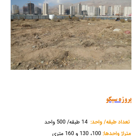
پروژه سپکو
تعداد طبقه/ واحد:
14 طبقه/ 500 واحد
متراژ واحدها:
100، 130 و 160 متری