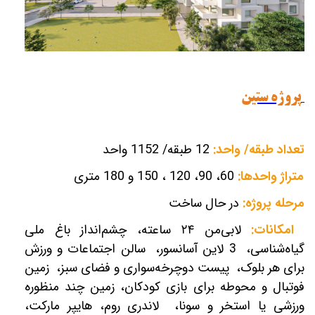
پروژه ستین
تعداد طبقه/ واحد:
12 طبقه/ 1152 واحد
متراژ واحدها:
60، 90، 120 ، 150 و 180 متری
مرحله پروژه:
در حال ساخت
امکانات:
لابی‌من ۲۴ ساعته، چشم‌انداز باغ ملی
گیاه‌شناسی، 3 لاین آسانسور،
سالن اجتماعات و ورزش
برای هر بلوک،
پیست دوچرخه‌سواری و فضای سبز،
زمین
فوتبال و محوطه برای بازی کودکان، زمین چند منظوره
ورزشی یا استخر و سونا،
لاندری روم، هایپر مارکت،