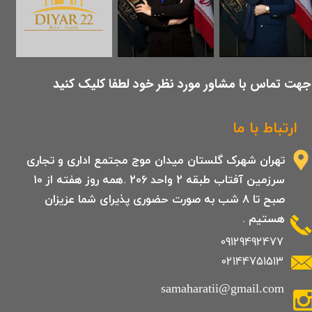
​جهت تماس با مشاور مورد نظر خود لطفا کلیک کنید
ارتباط با ما
تهران شهرک گلستان میدان موج مجتمع اداری و تجاری
سرزمین آفتاب طبقه 2 واحد 206 .همه روز هفته از 10
صبح تا 8 شب به صورت حضوری پذیرای شما عزیزان
هستیم .
09129492477
02144751513
samaharatii@gmail.com