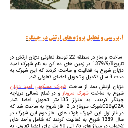
1.
بررسی و تحلیل پروژه های ارتش در چیتگر
:
ساخت و ساز در منطقه 22 توسط تعاونی دژبان ارتش در
تاریخ1379/9/8 در زمین های ده کن به نام شهرک امید
دژبان شروع به فعالیت و ساخت کردند که این شهرک به
مدت 3 سال تکمیل و تحویل اعضای تعاونی شد.
دژبان ارتش بعد از ساخت
شهرک مسکونی امید دژبان
شروع به ساخت
شهرک سروناز
و در ضلع شمالی دریاچه
چیتگر کردند، به متراژ 135متر تحویل اعضا شد.
C2A
و
C2B
شهرک سروناز در 2 فاز شروع به ساخت شد که
در فاز اول این شهرک بلوک های
فاز دوم این شهرک در
سال 1389 شروع به فعالیت کردند که شامل واحد های
2خواب در متراژ های 75 الی 90 متر برای اعضا تعاونی به