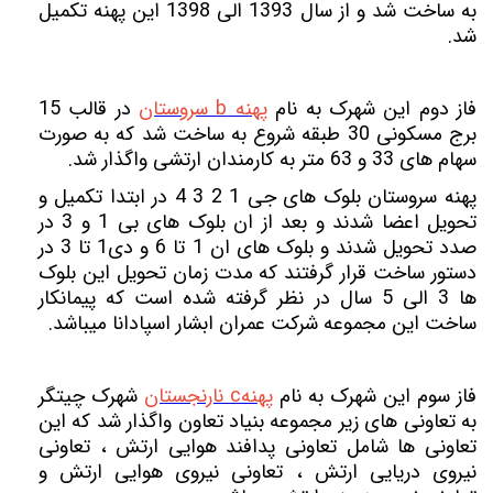
به ساخت شد و از سال 1393 الی 1398 این پهنه تکمیل
شد.
فاز دوم این شهرک به نام
پهنه b سروستان
در قالب 15
برج مسکونی 30 طبقه شروع به ساخت شد که به صورت
سهام های 33 و 63 متر به کارمندان ارتشی واگذار شد.
پهنه سروستان بلوک های جی 1 2 3 4 در ابتدا تکمیل و
تحویل اعضا شدند و بعد از ان بلوک های بی 1 و 3 در
صدد تحویل شدند و بلوک های ان 1 تا 6 و دی1 تا 3 در
دستور ساخت قرار گرفتند که مدت زمان تحویل این بلوک
ها 3 الی 5 سال در نظر گرفته شده است که پیمانکار
ساخت این مجموعه شرکت عمران ابشار اسپادانا میباشد.
فاز سوم این شهرک به نام
پهنهc نارنجستان
شهرک چیتگر
به تعاونی های زیر مجموعه بنیاد تعاون واگذار شد که این
تعاونی ها شامل تعاونی پدافند هوایی ارتش ، تعاونی
نیروی دریایی ارتش ، تعاونی نیروی هوایی ارتش و