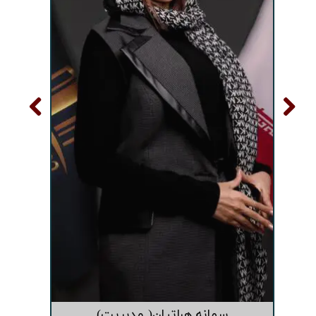
سمانه هراتیان( مدیریت)