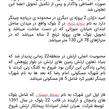
صورت اقساطی واگذار و پس از تکمیل تحویل اعضا این
تعاونی شد.
امید دژبان 2 پروژه ی دیگری در محدوده ی دریاچه چیتگر
دارد به نام
پروژه ترنج
در 2 بلوک واقع در میدان ساحل
ابتدای خیابان جوزانی که در دست ساخت میباشد و
تحویل بلوک های پروژه ترنج 2 ساله میباشد که در
متراژهای 78 الی 130 متر میباشد.
محبوبیت اصلی ارتش در منطقه22 زمانی پدیدار شد که
بنیاد تعاون ارتش زمین های ارتش در بلوار پژوهش که
زمانی پادگان این ارگان بود شروع به کلنگ زنی کردند با
نام شهرک مسکونی امام رضا
که بعد ها به نام شهرک
چیتگر تغییر کرد شامل 5 فاز مسکونی میباشد.
فاز اول این شهرک به نام
پهنهa بوستان
که شامل بلوک
های پامچال و ارکیده در قالب 22 بلوک در سال 1391
توسط شرکت عمران ابشار اسپادانا پیمانکار ارتش شروع