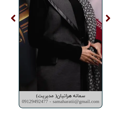
سمانه هراتیان( مدیریت)
09129492477 - samaharatii@gmail.com