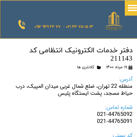
0912 949 24 77 - 021 44 75 15 13
دفتر خدمات الکترونیک انتظامی کد
211143
۱۹ مرداد ۱۴۰۰
کلانتری ها
آدرس:
منطقه 22 تهران، ضلع شمال غربی میدان المپیک، درب
حیاط مسجد، پشت ایستگاه پلیس
شماره تماس:
021-44765092
021-44765091
کد پستی: