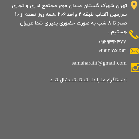
تهران شهرک گلستان میدان موج مجتمع اداری و تجاری
سرزمین آفتاب طبقه 2 واحد 206 .همه روز هفته از 10
صبح تا 8 شب به صورت حضوری پذیرای شما عزیزان
هستیم .
09129492477
02144751513
samaharatii@gmail.com
​​​​​​​​​اینستاگرام ما را با یک کلیک دنبال کنید