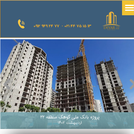
0912 949 24 77 - 021 44 75 15 13
پروژه بانک ملی کوهک منطقه 22
اردیبهشت 1402