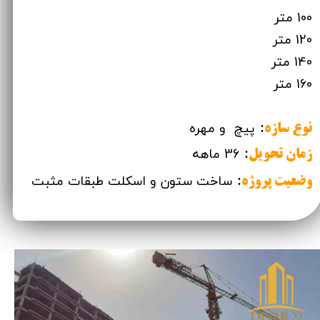
100
متر
120 متر
140 متر
160 متر
:
پیچ و مهره
نوع سازه
:
36​​​​​​​ ماهه
زمان تحویل
:
ساخت ستون و اسکلت طبقات مثبت
وضعیت پروژه