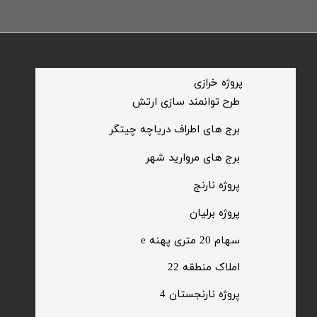
​پروژه خرازی
​طرح توانمند سازی ارتش
​برج های اطراف دریاچه چیتگر
​برج های مروارید شهر
​پروژه نارنج
پروژه برلیان
سهام 20 متری پهنه e​​​​​​​
​املاک منطقه 22
پروژه نارنجستان 4