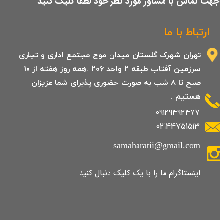
​جهت تماس با مشاور مورد نظر خود لطفا کلیک کنید
ارتباط با ما
تهران شهرک گلستان میدان موج مجتمع اداری و تجاری
سرزمین آفتاب طبقه 2 واحد 206 .همه روز هفته از 10
صبح تا 8 شب به صورت حضوری پذیرای شما عزیزان
هستیم .
09129492477
02144751513
samaharatii@gmail.com
​​​​​​​​​اینستاگرام ما را با یک کلیک دنبال کنید