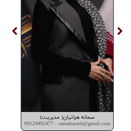
سمانه هراتیان( مدیریت)
09129492477 - samaharatii@gmail.com