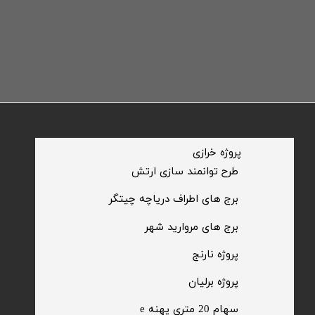
​پروژه خرازی
​طرح توانمند سازی ارتش
​برج های اطراف دریاچه چیتگر
​برج های مروارید شهر
​پروژه نارنج
پروژه برلیان
سهام 20 متری پهنه e​​​​​​​