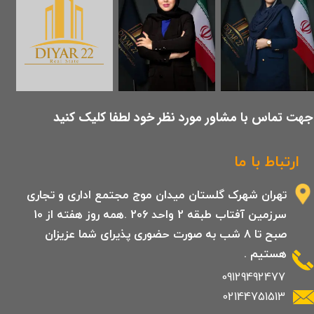
​جهت تماس با مشاور مورد نظر خود لطفا کلیک کنید
ارتباط با ما
تهران شهرک گلستان میدان موج مجتمع اداری و تجاری
سرزمین آفتاب طبقه 2 واحد 206 .همه روز هفته از 10
صبح تا 8 شب به صورت حضوری پذیرای شما عزیزان
هستیم .
09129492477
02144751513