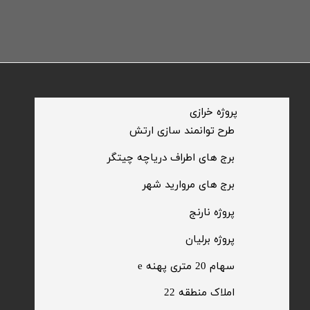
​پروژه خرازی
​طرح توانمند سازی ارتش
​برج های اطراف دریاچه چیتگر
​برج های مروارید شهر
​پروژه نارنج
پروژه برلیان
سهام 20 متری پهنه e​​​​​​​
​املاک منطقه 22