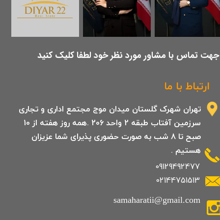
​جهت تماس با مشاور مورد نظر خود لطفا کلیک کنید
ارتباط با ما
تهران شهرک گلستان میدان موج مجتمع اداری و تجاری
سرزمین آفتاب طبقه 2 واحد 206 .همه روز هفته از 10
صبح تا 8 شب به صورت حضوری پذیرای شما عزیزان
هستیم .
09129492477
02144751513
samaharatii@gmail.com