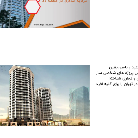
افند هوایی ارتش
تعاونی همت کاشانه
تعاونی آری
تعاونی مهر آفرین
تعاونی ایر
یاران 27
تعاونی مسکن بانک ملی
تعاونی ت
هرداری
- تعاونی ارتش شهرک چیتگر
تعاونی مدی
پهنه a شهرک چیتگر (بوستان)
پهنه b شهرک چیتگر (سروستان)
پهنه c شهرک چیتگر (پارت 1)
تید و به‌طوریقین
ذاری در پروژه های ارتش منطقه 22 یا پیش فروش پروژه های شخصی ساز
پهنه c شهرک چیتگر (پارت 2)
قطب گردشگری و تجاری شناخته
پهنه e شهرک چیتگر( گلستان )
تهران را برای کلیه افراد
پروژه های بتاجا
اخبار پروژه چیتگر
بهترین پهنه چیتگر
پروژه های شخصی ساز و تعاونی ساز
تعاونی های منطقه 22