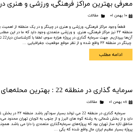
پروژه بازنشستگان ارتش
- محله شهرک الهیه غرب
- - اتوبان های همجوار منطقه 22
پروژه هما پارسه
پروژه های مطمئن
معرفی بهترین مراکز فرهنگی، ورزشی و هنری در
- - آب و هوای منطقه 22
پروژه مدیران شهرداری کوهک
- محله شهرک دانشگاه شریف
برج مروارید خیام
سیستم حمل و نقل م
۱۰ بهمن ۰۱
مقالات
برج آترا
- - پارک های منطقه 22
- محله شهرک مروارید شهر
بقیه الله 5 (ونوس هوم لند)
پروژه های لوکس
قطعاً وجود مراکز فرهنگی، ورزشی و هنری در چیتگر و در یک منطقه از اهمیت بسز
پروژه سران
- - هتل های منطقه 22
- محله شهرک گلستان ( راه آهن )
برج دندانپزشکان
پیش خرید امتیا
منطقه ۲۲ نیز مراکز فرهنگی، هنری و ورزشی متعددی وجود دارد که ما در این م
آن‌ها بپ
پروژه f7 f8 فرشته الهیه
- - مراکز درمانی منطقه 22 تهران
پروژه برج سفید
زمان تحویل پرو
چیتگر در منطقه ۲۲ واقع شده و از نظر موقع موقعیت جغرافیایی …
پروژه ایرانسازه
- - - بیمارستان های منطقه 22
پروژه لشگر 27
ادامه مطلب
پروژه ایزدیار
- - - درمانگاه های منطقه 22
پروژه امپریال
برج ترنج
برج امام حسن
پروژه البرز
پروژه ستین
پروژه پلازا
پروژه سپکو
سرمایه گذاری در منطقه 22 : بهترین محله‌های منطقه ۲۲ برای سرمایه ‌گذاری
پروژه الماس حفاظت
پروژه k2 کامرانیه
۰۸ بهمن ۰۱
مقالات
برج پارلمان
شهرک چیتگر
پروژه الوند
پروژه میعاد
سرمایه گذاری در منطقه 22 می توا
دارد و از بخش شمالی به رشته‌ کوه‌ های البرز و از جنوب به اتوبان تهران محدود می‌شو
برج های سری d
طرح توانمند ساز
مناطق تازه‌ ساز تهران بود که پروژه‌های سرمایه‌گذاری متعددی را دارا می باشد. همچ
پروژه بسیار عظیم ایران مال واقع شده که یکی …
شرکت نامی اریکه پارسیان
تعاونی ابنیه آکا