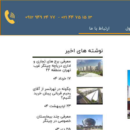
0912 949 24 77 - 021 44 75 15 13
ول
ارتباط با ما
قدینگی
نوشته های اخیر
ان
یش
معرفی برج های تجاری و
اداری دریاچه چیتگر غرب
یثار یاران
تهران منطقه ۲۲
۱۷ خرداد ۰۴
چگونه در تهرانسر از آقای
رحیم قربانی پیش خرید
گر
کنیم؟
کوهک
۲۳ اردیبهشت ۰۴
س بهداری
معرفی چند بیمارستان
خصوصی در چیتگر
ستان 5
۲۵ دی ۰۳