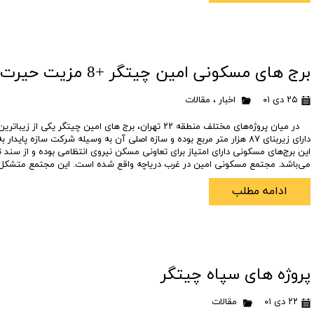
برج های مسکونی امین چیتگر +8 مزیت حیرت انگیز این برج ها✔️-دیار22
۲۵ دی ۰۱
اخبار
،
مقالات
در میان پروژه‌های مختلف منطقه ۲۲ تهران، برج های امین چیتگر یکی ا
دارای زیربنای ۸۷ هزار متر مربع بوده و سازه اصلی آن به وسیله شرکت سازه پا
این برج‌های مسکونی دارای امتیاز برای تعاونی مسکن نیروی انتظامی بوده و از سند تع
می‌باشد. مجتمع مسکونی امین در غرب دریاچه واقع شده ‌است. این مجتمع متشک
ادامه مطلب
پروژه های سپاه چیتگر
۲۲ دی ۰۱
مقالات