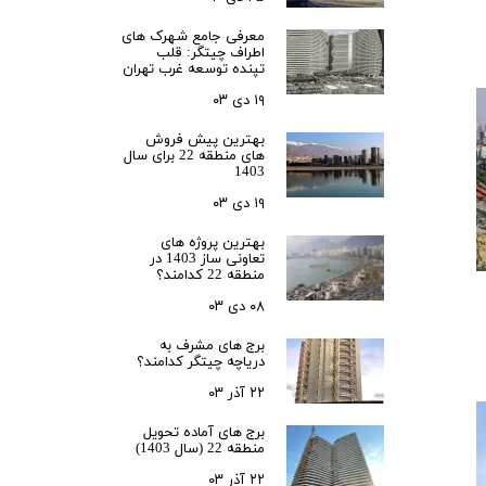
زی
رحمت 3 نخل
معرفی جامع شهرک‌ های
 3
اطراف چیتگر: قلب
تپنده توسعه غرب تهران
لدوز
۱۹ دی ۰۳
رید بهارستان
بهترین پیش فروش
های منطقه 22 برای سال
1403
انگان همت
۱۹ دی ۰۳
ن
s
بهترین پروژه های
تعاونی ساز 1403 در
منطقه 22 کدامند؟
۰۸ دی ۰۳
رس
ا
برج های مشرف به
دریاچه چیتگر کدامند؟
نس حکیم
۲۲ آذر ۰۳
ری N
برج های آماده تحویل
سعه ابنیه همت
منطقه 22 (سال 1403)
کن سپاه تهران
۲۲ آذر ۰۳