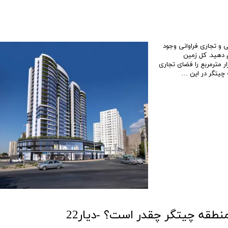
قیمت برج های اطراف دریاچه چیتگر
 مجموعه‌های تفریحی و تجاری فراوانی وجود
م دهید. کل زمین
 مترمربع را فضای تجاری
 چیتگر در این …
نطقه چیتگر چقدر است؟ -دیار22