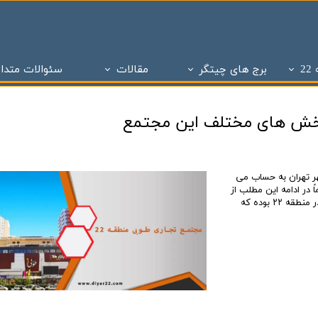
2
برج های چیتگر
مقالات
سئوالات متدا
ز
 تحویل چیتگر
تاریخچه املاک
پروژه های دو سال تحویل
ساختمان و سازه های منطقه 22 تهران
پروژه های با 1 میلیارد ن
برج های منطقه 22 چیتگر
- - مراحل ساختمان سازی در منطقه 22
پروژه شاه
پروژه ویژن
- - انواع پنجره به کار رفته در ساختمان سازی
پروژه ستا
پروژه نیکان
- - انواع سازه ساختمان سازی ( سازه بتنی )
پروژه مهر ا
رید در شهر تهران به حساب می
د شهر
برج های شمال همت
- - نما در ساختمان سازی
پهنه A شهرک چیتگر
 در ادامه این مطلب از
سایت دیار22 با ما همراه باشید. مجتمع تجاری طوبی در چیتگر نخستین مرکز خرید در منطقه ۲۲ بوده که
 بتاجا
پهنه d شهرک چیتگر
- - دیوار در ساختمان سازی
پهنه E شهرک چیتگر
 های شخصی ساز
پذیره نویسی منطقه 22
- - نقشه در ساختمان سازی
املاک چیت
نی ارتش
 های تعاونی ساز
پروژه اطلس
- - سقف در ساختمان سازی
برج های 
روژه چیتگر
پروژه پدافند ارتش
- - ستون در ساختمان سازی
پروژه الما
ر منطقه ۲۲
پروژه نارنجستان ۴
- - فوندانسیون در ساختمان سازی
پروژه نارنج