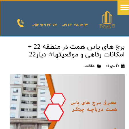
0912 949 24 77 - 021 44 75 15 13
برج‌ های یاس همت در منطقه 22 +
امکانات رفاهی و موقعیتها⭐-دیار22
۲۰ دی ۰۱
مقالات