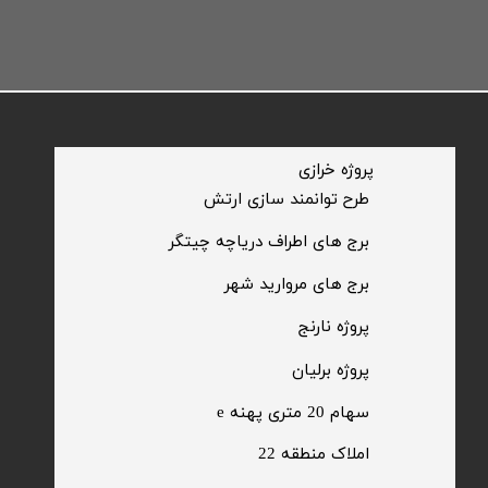
​پروژه خرازی
​طرح توانمند سازی ارتش
​برج های اطراف دریاچه چیتگر
​برج های مروارید شهر
​پروژه نارنج
پروژه برلیان
سهام 20 متری پهنه e​​​​​​​
​املاک منطقه 22