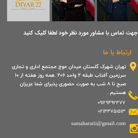
​جهت تماس با مشاور مورد نظر خود لطفا کلیک کنید
ارتباط با ما
تهران شهرک گلستان میدان موج مجتمع اداری و تجاری
سرزمین آفتاب طبقه 2 واحد 206 .همه روز هفته از 10
صبح تا 8 شب به صورت حضوری پذیرای شما عزیزان
هستیم .
09129492477
02144751513
samaharatii@gmail.com