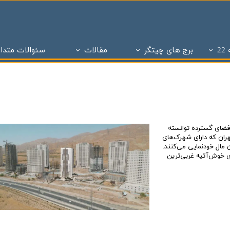
2
برج های چیتگر
مقالات
سئوالات متدا
ز
 تحویل چیتگر
تاریخچه املاک
پروژه های دو سال تحویل
ساختمان و سازه های منطقه 22 تهران
پروژه های با 1 میلیارد ن
برج های منطقه 22 چیتگر
- - مراحل ساختمان سازی در منطقه 22
پروژه شاه
پروژه ویژن
- - انواع پنجره به کار رفته در ساختمان سازی
پروژه ستا
پروژه نیکان
- - انواع سازه ساختمان سازی ( سازه بتنی )
پروژه مهر ا
 یک فضای گسترده توانسته
د شهر
برج های شمال همت
- - نما در ساختمان سازی
پهنه A شهرک چیتگر
هران که دارای شهرک‌های
مال خودنمایی می‌کنند.
 بتاجا
پهنه d شهرک چیتگر
- - دیوار در ساختمان سازی
پهنه E شهرک چیتگر
ای خوش‌آتیه غربی‌ترین
 های شخصی ساز
پذیره نویسی منطقه 22
- - نقشه در ساختمان سازی
املاک چیت
نی ارتش
 های تعاونی ساز
پروژه اطلس
- - سقف در ساختمان سازی
برج های 
روژه چیتگر
پروژه پدافند ارتش
- - ستون در ساختمان سازی
پروژه الما
ر منطقه ۲۲
پروژه نارنجستان ۴
- - فوندانسیون در ساختمان سازی
پروژه نارنج