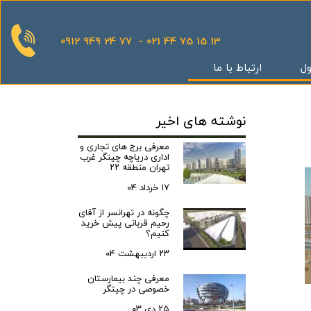
0912 949 24 77 - 021 44 75 15 13
ول
ارتباط با ما
قدینگی
نوشته های اخیر
ان
یش
معرفی برج های تجاری و
اداری دریاچه چیتگر غرب
یثار یاران
تهران منطقه ۲۲
۱۷ خرداد ۰۴
چگونه در تهرانسر از آقای
رحیم قربانی پیش خرید
گر
کنیم؟
کوهک
۲۳ اردیبهشت ۰۴
س بهداری
معرفی چند بیمارستان
خصوصی در چیتگر
ستان 5
۲۵ دی ۰۳