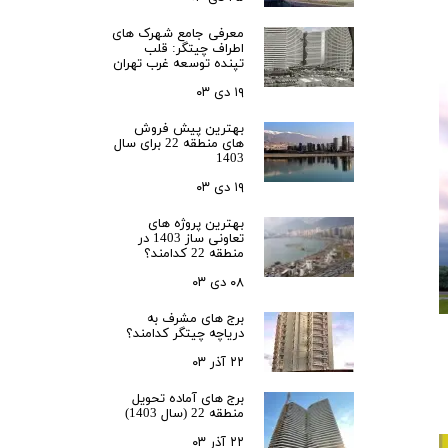
زی
رحمت 3 نخل
معرفی جامع شهرک‌ های
 3
اطراف چیتگر: قلب
تپنده توسعه غرب تهران
لدوز
۱۹ دی ۰۳
رید بهارستان
بهترین پیش فروش
های منطقه 22 برای سال
1403
انگان همت
۱۹ دی ۰۳
ن
s
بهترین پروژه های
تعاونی ساز 1403 در
منطقه 22 کدامند؟
۰۸ دی ۰۳
رس
ا
برج های مشرف به
دریاچه چیتگر کدامند؟
نس حکیم
۲۲ آذر ۰۳
ری N
برج های آماده تحویل
سعه ابنیه همت
منطقه 22 (سال 1403)
کن سپاه تهران
۲۲ آذر ۰۳