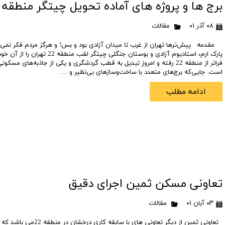
پروژه بازنشستگان ارتش
- محله شهرک الهیه غرب
- - اتوبان های همجوار منطقه 22
پروژه هما پارسه
پروژه های مطمئن
برج ها و پروژه های آماده تحویل چیتگر منطقه 22
- - آب و هوای منطقه 22
پروژه مدیران شهرداری کوهک
- محله شهرک دانشگاه شریف
برج مروارید خیام
سیستم حمل و نقل م
۰۸ آذر ۰۱
مقالات
برج آترا
- - پارک های منطقه 22
- محله شهرک مروارید شهر
بقیه الله 5 (ونوس هوم لند)
پروژه های لوکس
مقدمه پیش‌ترها تهران از غرب تا میدان آزادی بود و بس! و هرگز مردم فکر نمی‌ک
پروژه سران
- - هتل های منطقه 22
- محله شهرک گلستان ( راه آهن )
برج دندانپزشکان
پیش خرید امتیا
پارک ارم، استادیوم آزادی و بوستان جنگلی چیتگر
فراتر از منطقه 22 رفته و امروز تبدیل به قطب گردشگری و یکی از جاذبه‌های م
پروژه f7 f8 فرشته الهیه
- - مراکز درمانی منطقه 22 تهران
پروژه برج سفید
زمان تحویل پرو
است. جایی‌که برج‌های متعدد با ساخت‌وسازهای بی‌نظیر و …
پروژه ایرانسازه
- - - بیمارستان های منطقه 22
پروژه لشگر 27
ادامه مطلب
پروژه ایزدیار
- - - درمانگاه های منطقه 22
پروژه امپریال
برج ترنج
برج امام حسن
پروژه البرز
پروژه ستین
پروژه پلازا
پروژه سپکو
پروژه الماس حفاظت
پروژه k2 کامرانیه
برج پارلمان
شهرک چیتگر
تعاونی مسکن ثمین اجرای دقیق
پروژه الوند
پروژه میعاد
۰۳ آبان ۰۱
مقالات
برج های سری d
طرح توانمند ساز
شرکت نامی اریکه پارسیان
تعاونی ابنیه آکا