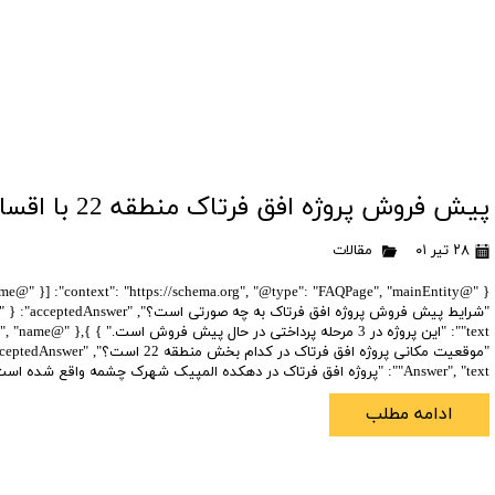
تعاونی ابنیه همت
افق فرتاک
پیش فروش پروژه افق فرتاک منطقه 22 با اقساط بلند مدت
۲۸ تیر ۰۱
مقالات
"Answer", "text": "پروژه افق فرتاک در دهکده المپیک شهرک چشمه واقع شده است." } },{ …
ادامه مطلب