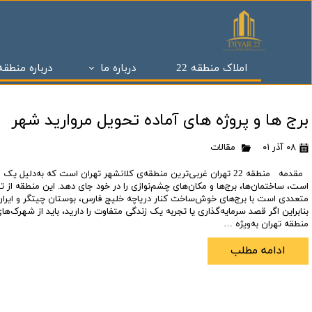
املاک منطقه 22
درباره ما
درباره منطقه 2
تیم ما
آنچه باید بدانید
محله های منطقه 22 تهران
برج های اطراف دریاچه چیتگر
مزایای ما
مراحل ساخت وسا
پروژه های یکسال
برج ها و پروژه های آماده تحویل مروارید شهر
پروژه بیسموت
- محله کوهک
*انواع پروژه برای پیش خرید
پروژه سپکو4
برج سروناز
پروژه بقیه الله 5
سرمایه گذاری ملکی
- محله دهکده المپیک
پروژه وزرا
برج صدف
۰۸ آذر ۰۱
مقالات
برج تریتیوم
درباره پیش فروش
- محله شهرک چشمه
برج پاریز
پروژه تریتیوم ۴
مقدمه منطقه 22 تهران غربی‌ترین منطقه‌ی کلانشهر تهران است که به‌دلیل
پروژه بقیه الله 1 و 2
- محله آبشار تهران
پیش فروش منطقه 22
برج پارسیا
پروژه های مرواری
است، ساختمان‌ها، برج‌ها و مکان‌های چشم‌نوازی را در خود جای دهد. این منطقه از ت
متعددی است با برج‌های خوش‌ساخت کنار دریاچه خلیج فارس، بوستان چیتگر و ایران 
پهنه B شهرک چیتگر
واحدهای منطقه 22
- محله شهرک چیتگر
پهنه C شهرک چیتگر
پروژه های جدید
بنابراین اگر قصد سرمایه‌گذاری یا تجربه یک زندگی متفاوت را دارید، باید از شهرک‌ه
منطقه تهران به‌ویژه …
برج g1 پهنه b
- محله وردآورد
- درباره منطقه 22
برج g2 پهنه b
پیش خرید برج
ادامه مطلب
برج مرجان
- محله آزاد شهر
- - درباره مرکز تفریحی ،تجاری باملند
پروژه نیروی زمی
پیش خرید پروژه
- محله اردستانی
پروژه آفتاب مهتاب
- - درباره مجتمع ایرانمال
پروژه خرازی
مهلت ثبت نام پ
پروژه نارنجستان
- محله شهرک زیبا دشت
- - سیستم حمل و نقل منطقه 22
پروژه نارنجستان 3
تعاونی های معتب