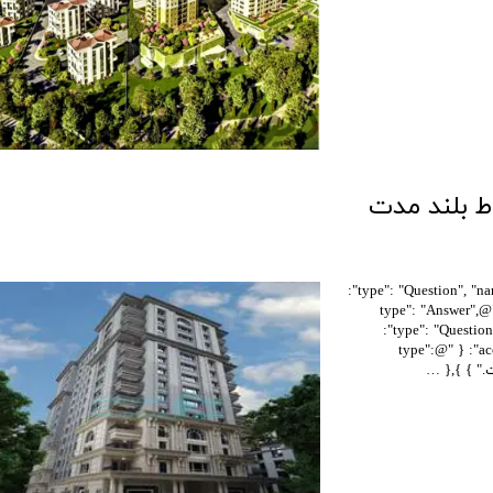
قیمت برج های اطراف دریاچه چیتگر
{ "@context": "https://schema.org", "@type": "FAQPage", "mainEntity": [{ "@type": "Question", "name":
"شرایط پیش فروش پروژه افق فرتاک به چه صورتی است؟", "acceptedAnswer": { "@type": "Answer",
"text": "این پروژه در 3 مرحله پرداختی در حال پیش فروش است." } },{ "@type": "Question", "name":
"موقعیت مکانی پروژه افق فرتاک در کدام بخش منطقه 22 است؟", "acceptedAnswer": { "@type":