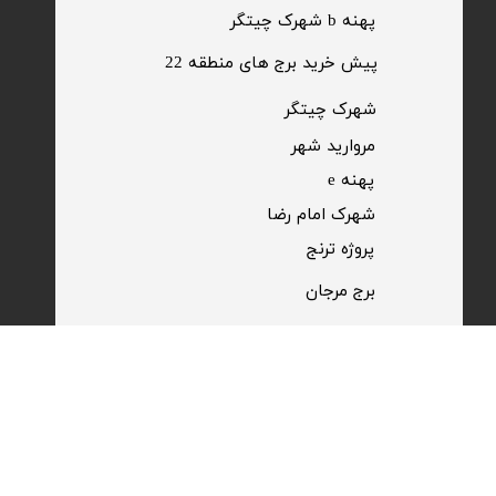
پهنه b شهرک چیتگر
پیش خرید برج های منطقه 22
​شهرک چیتگر
مروارید شهر​​​​​​​
پهنه e
شهرک امام رضا
​پروژه ترنج
برج مرجان
پیش خرید امتیاز منطقه ۲۲​​​​​​​
پروژه تریتیوم 4
پهنه c چیتگر
پروژه رومنس حکیم
​پروژه آفتاب مهتاب