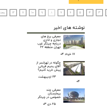
۳
۴
۵
۶
۷
۸
۹
۱۰
۱۱
۱۲
بعد
نوشته های اخیر
معرفی برج های
تجاری و اداری
دریاچه چیتگر غرب
تهران منطقه ۲۲
۱۷ خرداد ۰۴
چگونه در تهرانسر از
آقای رحیم قربانی
پیش خرید کنیم؟
۲۳ اردیبهشت
۰۴
معرفی چند
بیمارستان
خصوصی در چیتگر
۲۵ دی ۰۳