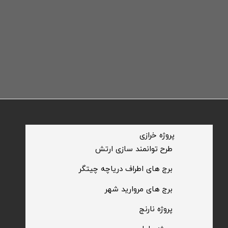
​پروژه خرازی
​طرح توانمند سازی ارتش
​برج های اطراف دریاچه چیتگر
​برج های مروارید شهر
​پروژه نارنج