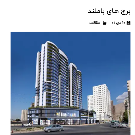
برج های باملند
۱۰ دی ۰۱
مقالات