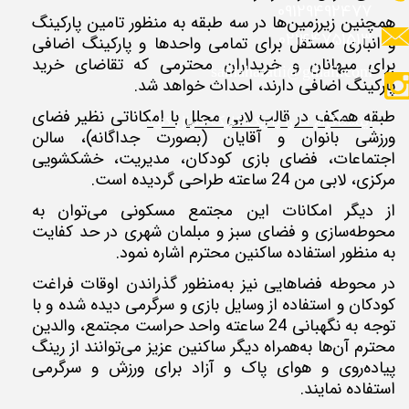
09129492477
همچنین زیرزمین‌ها در سه طبقه به منظور تامین پارکینگ
02144751513
و انباری مستقل برای تمامی واحدها و پارکینگ اضافی
برای میهانان و خریداران محترمی که تقاضای خرید
samaharatii@gmail.com
پارکینگ اضافی دارند، احداث خواهد شد.
طبقه همکف در قالب لابی مجلل با امکاناتی نظیر فضای
​​​​​​​​​اینستاگرام ما را با یک کلیک دنبال کنید
ورزشی بانوان و آقایان (بصورت جداگانه)، سالن
اجتماعات، فضای بازی کودکان، مدیریت، خشکشویی
مرکزی، لابی من 24 ساعته طراحی گردیده است.
از دیگر امکانات این مجتمع مسکونی می‌توان به
محوطه‌سازی و فضای سبز و مبلمان شهری در حد کفایت
به منظور استفاده ساکنین محترم اشاره نمود.
در محوطه فضاهایی نیز به‌منظور گذراندن اوقات فراغت
کودکان و استفاده از وسایل بازی و سرگرمی دیده شده و با
توجه به نگهبانی 24 ساعته واحد حراست مجتمع، والدین
محترم آن‌ها به‌همراه دیگر ساکنین عزیز می‌توانند از رینگ
پیاده‌روی و هوای پاک و آزاد برای ورزش و سرگرمی
استفاده نمایند.