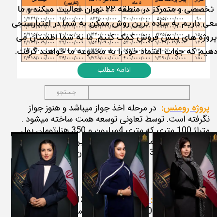
تخصصی و متمرکز در منطقه 22 تهران فعالیت میکند و ما
عی داریم به ساده ترین روش ممکن به شما در اعتبارسنجی
پروژه های پیش فروش کمک کنیم. ما به شما اطمینان می
هیم که جواب اعتماد خود را به مجموعه ما خواهید گرفت.
ادامه مطلب
جستجو
پروژه رومنس:
در مرحله اخذ جواز میباشد و هنوز جواز
نگرفته است. توسط تعاونی توسعه همت ساخته میشود .
متراژ 100 متری که متری 4میلیون و 350 هزارتومان پول
زمین یعنی 435 میلیون تومان پول زمین و 25 میلیون
حق کارگزاری و 30 الی 40 میلیون تومان حق امتیاز دارد.
پروژه اسپرلوس :
متراژ های 100/130/150 متری دارد .
متری 3میلیون و 500هزار تومان پول زمین گرفته اند