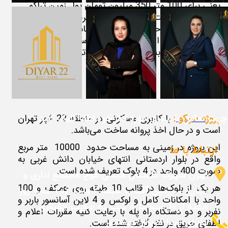
یعنی برای 100 متر 350 میلیون تومان پول زمین تراکم
پرداخت شده است. بصورت امتیازی خرید و فروش
میشود و در حال حاضر روی خاک می باشد 200 میلیون
تومان به بالا حق امتیاز دارد به مفهوم ساده تر حداقل
نقدینگی ورود به به پروژه 550 میلیون تومان است.
​جهت تماس با مشاور مورد نظر خود لطفا کلیک کنید
پروژه سپکو :
با کاربری مسکونی در منطقه 22 شهر تهران
است و در حال اخذ پروانه ساخت می‌باشد.
این پروژه در زمینی به مساحت حدود 10000 متر مربع
ارتباط با ما
واقع در بلوار اردستانی انتهای خیابان دانش غربی به
صورت 400 واحد در 4 بلوک تعریف شده است.
تهران شهرک گلستان میدان موج مجتمع اداری و
هر یک از بلوک‌ها در قالب 10 طبقه روی همکف و 100
تجاری سرزمین آفتاب طبقه 2 واحد 206 .همه روز
واحد با امکانات کامل و لوکس و 4 لاین آسانسور باربر و
هفته از 10 صبح تا 8 شب به صورت حضوری
نفربر و دو دستگاه راه پله با رعایت کلیه مقررات اعلام و
پذیرای شما عزیزان هستیم .
اطفای حریق در نظر گرفته شده است.