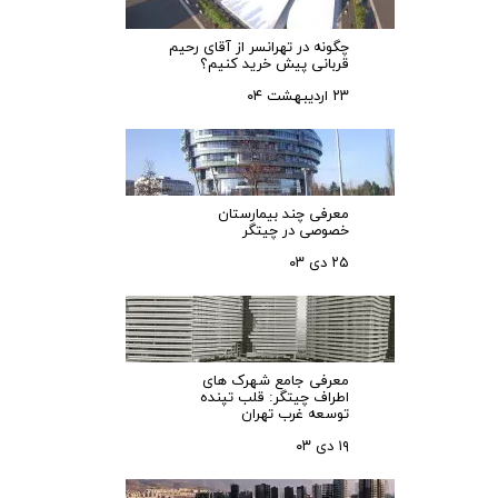
چگونه در تهرانسر از آقای رحیم
قربانی پیش خرید کنیم؟
۲۳ اردیبهشت ۰۴
معرفی چند بیمارستان
خصوصی در چیتگر
۲۵ دی ۰۳
شرح پروژه های فاز دو مروارید شهر
معرفی جامع شهرک‌ های
اطراف چیتگر: قلب تپنده
توسعه غرب تهران
پروژه نیکان :
دارای 4 بلوک 12طبقه مسکونی از متراژ
۱۹ دی ۰۳
80 الی 130متر میباشد.
فاز یک پروژه نیکان از قرارداد های اولیه میباشد ک