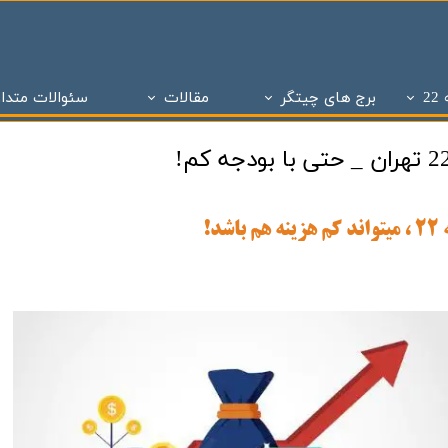
2
برج های چیتگر
مقالات
سئوالات متدا
ز
 تحویل چیتگر
تاریخچه املاک
پروژه های دو سال تحویل
ساختمان و سازه های منطقه 22 تهران
پروژه های با 1 میلیارد ن
برج های منطقه 22 چیتگر
- - مراحل ساختمان سازی در منطقه 22
پروژه شاه
پروژه ویژن
- - انواع پنجره به کار رفته در ساختمان سازی
پروژه ستا
پروژه نیکان
- - انواع سازه ساختمان سازی ( سازه بتنی )
پروژه مهر ا
د شهر
برج های شمال همت
- - نما در ساختمان سازی
پهنه A شهرک چیتگر
 بتاجا
پهنه d شهرک چیتگر
- - دیوار در ساختمان سازی
پهنه E شهرک چیتگر
 های شخصی ساز
پذیره نویسی منطقه 22
- - نقشه در ساختمان سازی
املاک چیت
نی ارتش
 های تعاونی ساز
پروژه اطلس
- - سقف در ساختمان سازی
برج های 
روژه چیتگر
پروژه پدافند ارتش
- - ستون در ساختمان سازی
پروژه الما
ر منطقه ۲۲
پروژه نارنجستان ۴
- - فوندانسیون در ساختمان سازی
پروژه نارنج