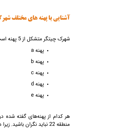
آشنایی با پهنه‏ های مختلف شهر
شهرک چیتگر متشکل از 5 پهنه است که شامل پهنه ‎های زیر هستند:
پهنه
a
پهنه
b
پهنه
c
پهنه
d
پهنه
e
منطقه 22 نباید نگران باشید. زیرا در این پنج پهنه، می‎توانید گزینه‎ های متعددی برای خرید ملک پیدا کنید.