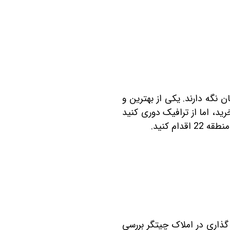
زی
رحمت 3 نخل
 3
لدوز
رید بهارستان
انگان همت
تله ‎های ناگریزی مانند تورم، در امان نگه دارند. یکی از بهترین و
ن
ور کنید می‎خواهید در تهران خانه بخرید، اما از ترافیک دوری کنید
s
رس
ا
نس حکیم
ری N
سعه ابنیه همت
 گذاری در املاک چیتگر بررسی
کن سپاه تهران