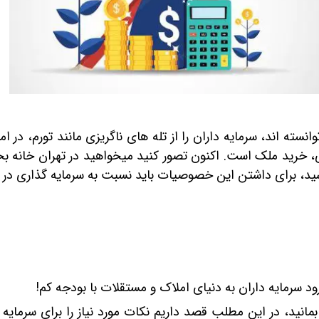
 منطقه ۲۲
برج برلیان
- - سیستم سرمایش و گرمایش در ساختمان سا
پروژه شمیم 
نطقه ۲۲ تهران
- ساختمان
پروژه ایران (بانک ملی)
پروژه ساحل
 منطقه 22
پروژه H2 نیرو هوایی
پروژه مهتاب 2 ا
ز برج های منطقه 22
پروژه پاسارگاد 2
پروژه مروا
ژه شهید خرازی
پروژه دیپلمات
پروژه رادین
برج لبخند
پروژه فرز
روش‌های سرمایه‎ گذاری مختلفی توانسته ‎اند، سرمایه‎ داران را از 
پروژه آرتمیس
پروژه بهارا
‎ترین روش ‎های سرمایه‎ گذاری، خرید ملک است. اکنون تص
پروژه لکسون
پروژه سفیر 2
پروژه هزاره سوم
پروژه آبشار
پروژه اسپرلوس
پروژه زاگ
پروژه نارنج 8
پروژه همس
پروژه رومنس
پروژه روم
پروژه ماهور
برج های س
ی ارتش
پروژه گلستان خیام
تعاونی تو
بمانید، در این مطلب قصد داریم نکات مورد نیاز را برای سرمایه
م
تعاونی مسکن شهید خلیلی
تعاونی مس