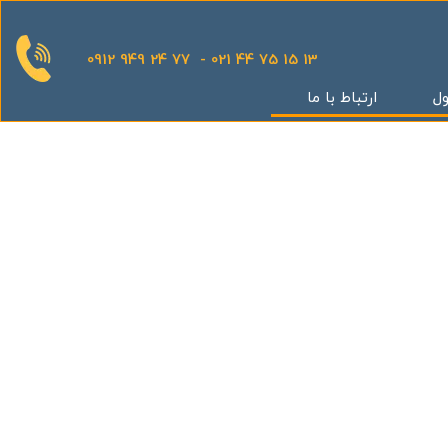
0912 949 24 77 - 021 44 75 15 13
ول
ارتباط با ما
قدینگی
ان
یش
یثار یاران
گر
کوهک
س بهداری
ستان 5