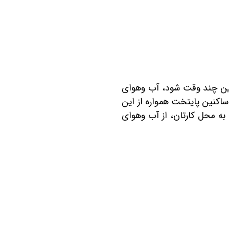
یکی از دلایلی که سبب شده است تا سرمایه گذاری در منطقه 22 یکی از محبوب‎ ترین گزینه‎‌های این چند وقت شود، آب ‎وهوای
ما می‎دانید که بخش‎های دیگر تهران، آب‌وهوای آلوده ‎ای دارند و ساکنین پایتخت همواره از این
مساله ناراضی هستند. اما با خرید ملک در برج‎ های منطقه 22، شما می‎توانید در عین نزدیک بودن به محل‎ کارتان، از آب‎ وهوای